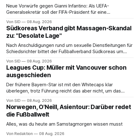
Neue Vorwürfe gegen Gianni Infantino: Als UEFA-
Generalsekretär soll der FIFA-Präsident für eine
Mitarbeiterin eine hohe Abfindung ausgehandelt haben.
Von SID
08 Aug. 2026
Südkoreas Verband gibt Massagen-Skandal
zu: "Desolate Lage"
Nach Anschuldigungen rund um sexuelle Dienstleitungen für
Schiedsrichter bittet der Fußballverband Südkoreas um
Entschuldigung.
Von SID
08 Aug. 2026
Leagues Cup: Müller mit Vancouver schon
ausgeschieden
Der frühere Bayern-Star ist mit den Whitecaps klar
überlegen, trotz Führung reicht das aber nicht, um das
vorzeitige Aus abzuwenden.
Von SID
08 Aug. 2026
Norwegen, O'Neill, Asientour: Darüber redet
die Fußballwelt
Alles, was du heute am Samstagmorgen wissen musst
Von Redaktion
08 Aug. 2026