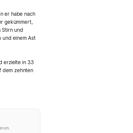
nn er habe nach
fer gekümmert,
 Stirn und
n und einem Ast
erzielte in 33
auf dem zehnten
arum.