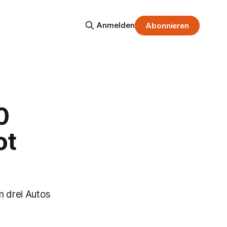
Anmelden
Abonnieren
0
ot
m drei Autos