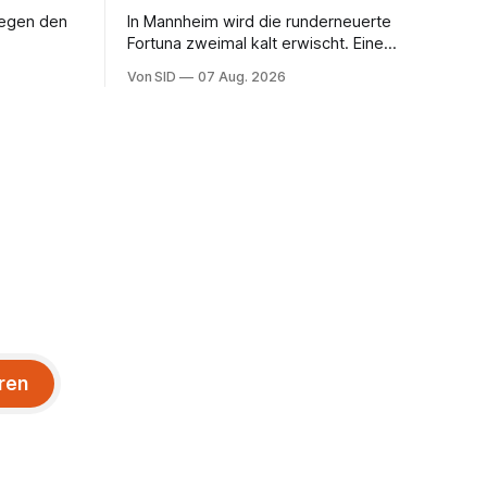
gegen den
In Mannheim wird die runderneuerte
Fortuna zweimal kalt erwischt. Eine
vermeintliche Notbremse in der
Von SID
07 Aug. 2026
Anfangsphase sorgt für Zündstoff.
ren