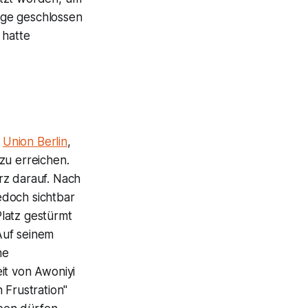
lge geschlossen
 hatte
i
Union Berlin
,
zu erreichen.
rz darauf. Nach
edoch sichtbar
latz gestürmt
Auf seinem
ne
it von Awoniyi
 Frustration"