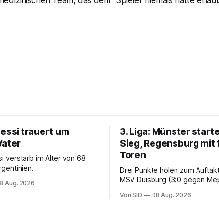
dizinischen Team, das dem "Spieler niemals hätte erlau
Messi trauert um
3. Liga: Münster starte
Vater
Sieg, Regensburg mit 
Toren
i verstarb im Alter von 68
rgentinien.
Drei Punkte holen zum Auftak
MSV Duisburg (3:0 gegen Me
8 Aug. 2026
der VfB Stuttgart II (3:2 gege
Von SID
08 Aug. 2026