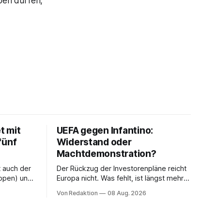
ben dürfen,
t mit
UEFA gegen Infantino:
fünf
Widerstand oder
Machtdemonstration?
t auch der
Der Rückzug der Investorenpläne reicht
ppen) und
Europa nicht. Was fehlt, ist längst mehr
n Havelse).
als eine Bedingung: der Rücktritt eines
Von Redaktion
08 Aug. 2026
einzelnen Mannes