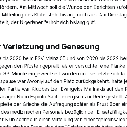
fördern. Am Mittwoch soll die Wunde den Berichten zufo
 Mitteilung des Klubs steht bislang noch aus. Am Dienstag
ilt, der Nigerianer "erholt sich bislang gut".
ur Verletzung und Genesung
9 bis 2020 beim FSV Mainz 05 und von 2020 bis 2022 be
gen den Pfosten geprallt, als er versuchte, eine Flanke 
er 83. Minute eingewechselt worden und verletzte sich ku
spause war Awoniyi auf den Platz zurückgekehrt, hatte j
er Partie war Klubbesitzer Evangelos Marinakis auf den P
nager Nuno Espirito Santo energisch zur Rede gestellt. 
spielte der Grieche die Aufregung später als Frust über ei
des medizinischen Personals bezüglich der Einsatzfähigke
r Klub schrieb in einer Mitteilung von einer "gemeinsamen