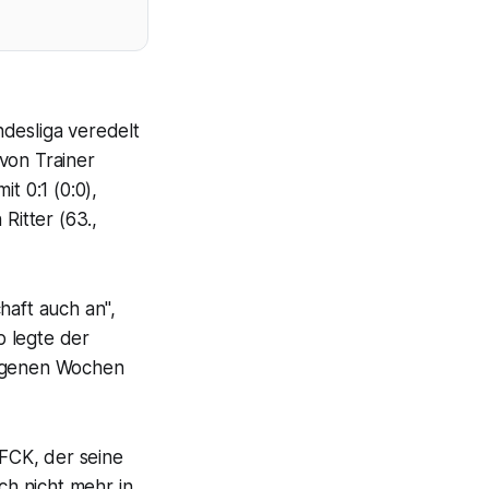
desliga veredelt
von Trainer
t 0:1 (0:0),
Ritter (63.,
haft auch an",
b legte der
angenen Wochen
FCK, der seine
h nicht mehr in