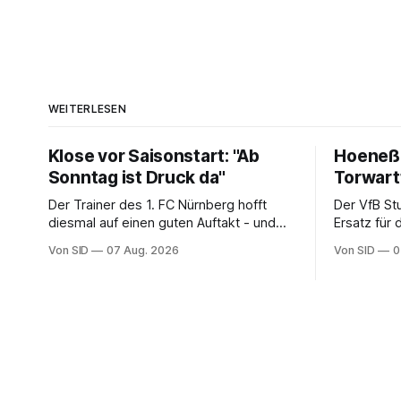
WEITERLESEN
Klose vor Saisonstart: "Ab
Hoeneß:
Sonntag ist Druck da"
Torwar
Der Trainer des 1. FC Nürnberg hofft
Der VfB St
diesmal auf einen guten Auftakt - und
Ersatz für
will auch aus eigenen Fehlern lernen.
zu verpflic
Von SID
07 Aug. 2026
Von SID
0
Schwaben 
Kapitän.