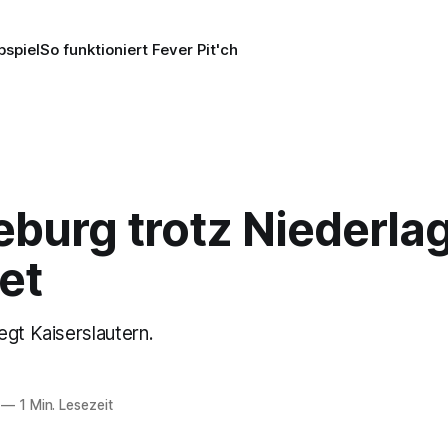
pspiel
So funktioniert Fever Pit'ch
burg trotz Niederla
et
egt Kaiserslautern.
—
1 Min. Lesezeit