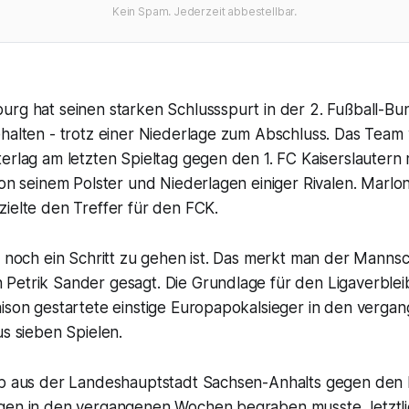
Kein Spam. Jederzeit abbestellbar.
rg hat seinen starken Schlussspurt in der 2. Fußball-Bun
halten - trotz einer Niederlage zum Abschluss. Das Team 
erlag am letzten Spieltag gegen den 1. FC Kaiserslautern mi
von seinem Polster und Niederlagen einiger Rivalen. Marlon 
ielte den Treffer für den FCK.
s noch ein Schritt zu gehen ist. Das merkt man der Mannsc
Petrik Sander gesagt. Die Grundlage für den Ligaverblei
aison gestartete einstige Europapokalsieger in den verg
us sieben Spielen.
ub aus der Landeshauptstadt Sachsen-Anhalts gegen den 
gen in den vergangenen Wochen begraben musste, letztlic