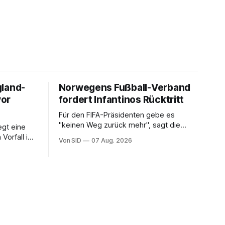
gland-
Norwegens Fußball-Verband
vor
fordert Infantinos Rücktritt
Für den FIFA-Präsidenten gebe es
"keinen Weg zurück mehr", sagt die
gt eine
NFF-Vorsitzende Lise Klaveness.
Vorfall in
Von SID
07 Aug. 2026