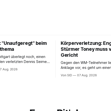
 "Unaufgeregt" beim
Körperverletzung: En
tthema
Stürmer Toney muss 
Gericht
uttgart überlegt noch, einen
 den verletzten Dennis Seimen
Gegen den WM-Teilnehmer lie
hten. Offen ist bei den
Anklage vor, es geht um einen 
7 Aug. 2026
auch die Frage nach dem
einem Londoner Nachtclub.
Von SID
07 Aug. 2026