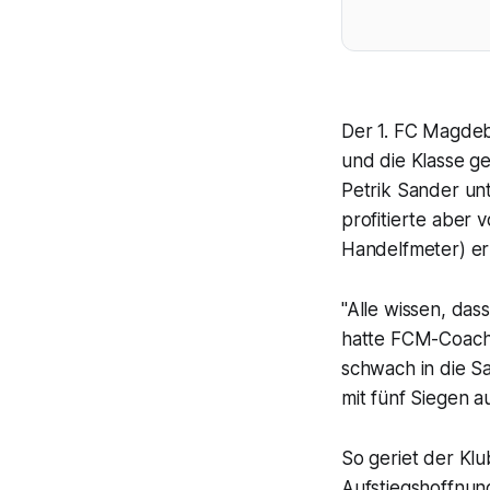
Der 1. FC Magdebu
und die Klasse ge
Petrik Sander unt
profitierte aber 
Handelfmeter) erz
"Alle wissen, das
hatte FCM-Coach 
schwach in die S
mit fünf Siegen a
So geriet der Kl
Aufstiegshoffnun