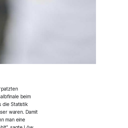
rpatzten
albfinale beim
die Statistik
sser waren. Damit
nn man eine
hlt", sagte Löw.