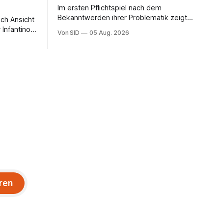
Im ersten Pflichtspiel nach dem
Bekanntwerden ihrer Problematik zeigt
ach Ansicht
die Eintracht-Kapitänin beim lockeren
 Infantinos
Von SID
05 Aug. 2026
Sieg eine starke Leistung.
ren