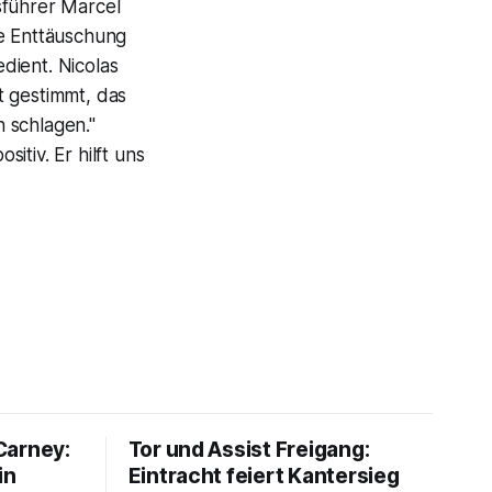
sführer Marcel
ie Enttäuschung
edient. Nicolas
t gestimmt, das
 schlagen."
tiv. Er hilft uns
Carney:
Tor und Assist Freigang:
in
Eintracht feiert Kantersieg