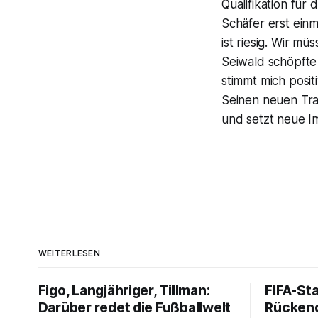
Qualifikation fü
Schäfer erst ein
ist riesig. Wir mü
Seiwald schöpfte
stimmt mich posi
Seinen neuen Trai
und setzt neue Im
WEITERLESEN
Figo, Langjähriger, Tillman:
FIFA-St
Darüber redet die Fußballwelt
Rückend