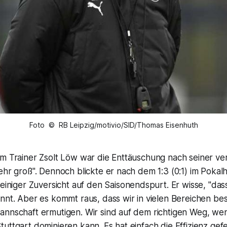
Foto © RB Leipzig/motivio/SID/Thomas Eisenhuth
em Trainer Zsolt Löw war die Enttäuschung nach seiner ve
ehr groß". Dennoch blickte er nach dem 1:3 (0:1) im Pokalh
einiger Zuversicht auf den Saisonendspurt. Er wisse, "dass 
nnt. Aber es kommt raus, dass wir in vielen Bereichen be
annschaft ermutigen. Wir sind auf dem richtigen Weg, we
uttgart dominieren kann. Es hat einfach die Effizienz gefe