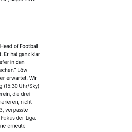
Head of Football
. Er hat ganz klar
efer in den
echen." Löw
er erwartet. Wir
g (15:30 Uhr/Sky)
rein, die drei
nerieren, nicht
3, verpasste
 Fokus der Liga.
ine erneute