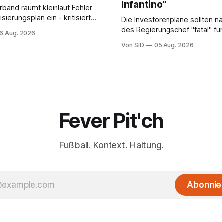
Infantino"
rband räumt kleinlaut Fehler
isierungsplan ein - kritisiert
Die Investorenpläne sollten n
die Gegner.
des Regierungschef "fatal" für
6 Aug. 2026
Amtszeit sein.
Von SID
05 Aug. 2026
Fever Pit'ch
Fußball. Kontext. Haltung.
Abonnie