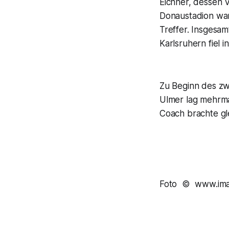
Eichner, dessen 
Donaustadion war
Treffer. Insgesam
Karlsruhern fiel 
Zu Beginn des zw
Ulmer lag mehrma
Coach brachte gle
Foto © www.ima