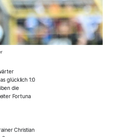
er
wärter
s glücklich 1:0
iben die
eiter Fortuna
ainer Christian