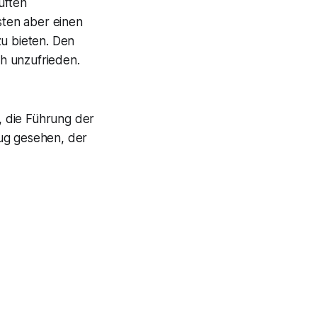
uften
ten aber einen
zu bieten. Den
ch unzufrieden.
, die Führung der
nug gesehen, der