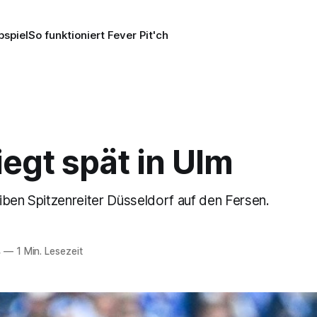
pspiel
So funktioniert Fever Pit'ch
egt spät in Ulm
iben Spitzenreiter Düsseldorf auf den Fersen.
4
—
1 Min. Lesezeit