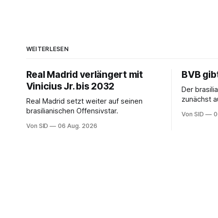
WEITERLESEN
Real Madrid verlängert mit
BVB gib
Vinicius Jr. bis 2032
Der brasil
zunächst au
Real Madrid setzt weiter auf seinen
erhalten a
brasilianischen Offensivstar.
Von SID
0
Von SID
06 Aug. 2026