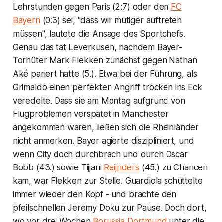
Lehrstunden gegen Paris (2:7) oder den
FC
Bayern
(0:3) sei, "dass wir mutiger auftreten
müssen", lautete die Ansage des Sportchefs.
Genau das tat Leverkusen, nachdem Bayer-
Torhüter Mark Flekken zunächst gegen Nathan
Aké pariert hatte (5.). Etwa bei der Führung, als
Grimaldo einen perfekten Angriff trocken ins Eck
veredelte. Dass sie am Montag aufgrund von
Flugproblemen verspätet in Manchester
angekommen waren, ließen sich die Rheinländer
nicht anmerken. Bayer agierte diszipliniert, und
wenn City doch durchbrach und durch Oscar
Bobb (43.) sowie Tijjani
Reijnders
(45.) zu Chancen
kam, war Flekken zur Stelle. Guardiola schüttelte
immer wieder den Kopf - und brachte den
pfeilschnellen Jeremy Doku zur Pause. Doch dort,
wo vor drei Wochen
Borussia Dortmund
unter die