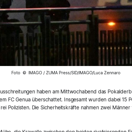
Foto © IMAGO / ZUMA Press/SID/IMAGO/Luca Zennaro
Ausschreitungen haben am Mittwochabend das Pokalderb
m FC Genua überschattet. Insgesamt wurden dabei 15 Pe
ei Polizisten. Die Sicherheitskräfte nahmen zwei Männer 