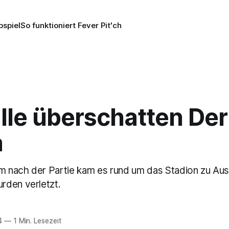
pspiel
So funktioniert Fever Pit'ch
lle überschatten Der
a
em nach der Partie kam es rund um das Stadion zu Au
rden verletzt.
4
—
1 Min. Lesezeit