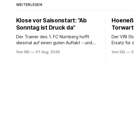
WEITERLESEN
Klose vor Saisonstart: "Ab
Hoeneß:
Sonntag ist Druck da"
Torwar
Der Trainer des 1. FC Nürnberg hofft
Der VfB St
diesmal auf einen guten Auftakt - und
Ersatz für
will auch aus eigenen Fehlern lernen.
zu verpflic
Von SID
07 Aug. 2026
Von SID
0
Schwaben 
Kapitän.