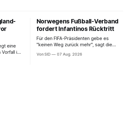
gland-
Norwegens Fußball-Verband
vor
fordert Infantinos Rücktritt
Für den FIFA-Präsidenten gebe es
"keinen Weg zurück mehr", sagt die
gt eine
NFF-Vorsitzende Lise Klaveness.
Vorfall in
Von SID
07 Aug. 2026