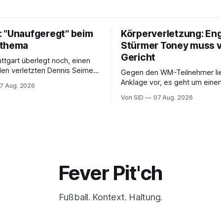
 "Unaufgeregt" beim
Körperverletzung: En
tthema
Stürmer Toney muss 
Gericht
uttgart überlegt noch, einen
 den verletzten Dennis Seimen
Gegen den WM-Teilnehmer lie
hten. Offen ist bei den
Anklage vor, es geht um einen 
7 Aug. 2026
auch die Frage nach dem
einem Londoner Nachtclub.
Von SID
07 Aug. 2026
Fever Pit'ch
Fußball. Kontext. Haltung.