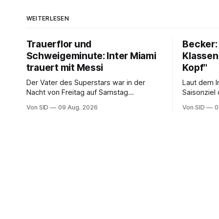
WEITERLESEN
Trauerflor und
Becker: 
Schweigeminute: Inter Miami
Klassene
trauert mit Messi
Kopf"
Der Vater des Superstars war in der
Laut dem I
Nacht von Freitag auf Samstag
Saisonziel 
verstorben. Der Verein steht seinem
Von SID
09 Aug. 2026
Von SID
0
Kapitän bei.