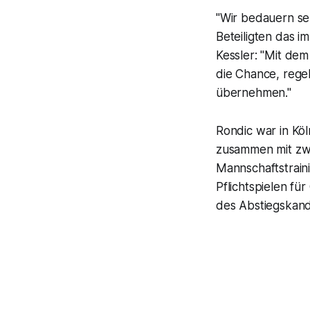
"Wir bedauern sehr
Beteiligten das i
Kessler: "Mit de
die Chance, rege
übernehmen."
Rondic war in Kö
zusammen mit zwe
Mannschaftstrain
Pflichtspielen fü
des Abstiegskand