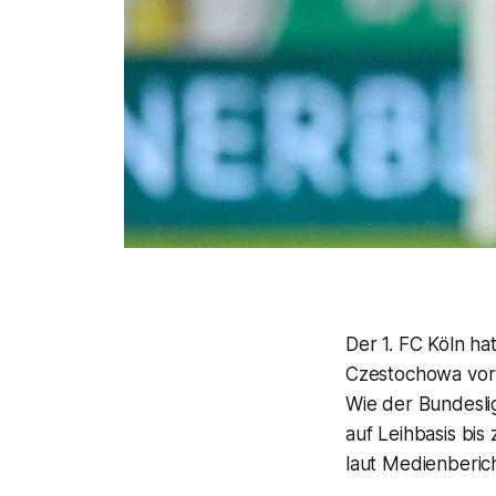
Der 1. FC Köln ha
Czestochowa vorze
Wie der Bundesli
auf Leihbasis bi
laut Medienberich