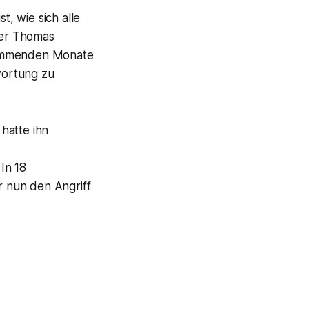
t, wie sich alle
rer Thomas
 kommenden Monate
wortung zu
hatte ihn
In 18
r nun den Angriff