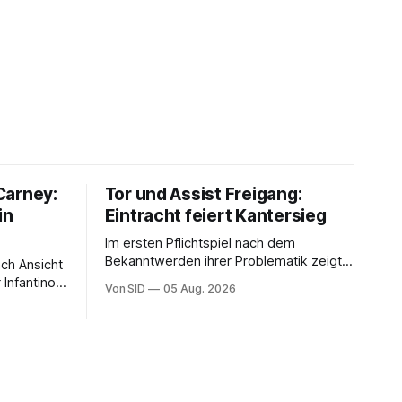
Carney:
Tor und Assist Freigang:
in
Eintracht feiert Kantersieg
Im ersten Pflichtspiel nach dem
Bekanntwerden ihrer Problematik zeigt
ach Ansicht
die Eintracht-Kapitänin beim lockeren
 Infantinos
Von SID
05 Aug. 2026
Sieg eine starke Leistung.