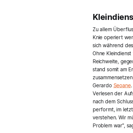
Kleindiens
Zu allem Überflu
Knie operiert wer
sich während des 
Ohne Kleindienst 
Reichweite, gege
stand somit am 
zusammensetzen u
Gerardo
Seoane
Verlesen der Auf
nach dem Schlussp
performt, im let
verstehen. Wir m
Problem war", sag