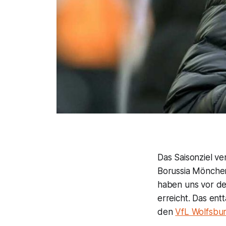
Das Saisonziel ve
Borussia Mönchen
haben uns vor der
erreicht. Das ent
den
VfL Wolfsbu