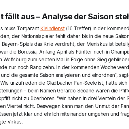
t fällt aus – Analyse der Saison ste
ss muss Torgarant
Kleindienst
(16 Treffer) in der komme
den, der Nationalspieler fehlt daher bis in die neue Saison
Bayern-Spiels das Knie verdreht, der Meniskus ist beteilig
war die Borussia, Anfang April als Fünfter noch in Champ
n Wolfsburg zum siebten Mal in Folge ohne Sieg geblieben
Ende nur noch Rang zehn. In der kommenden Woche werd
nd die gesamte Saison analysieren und einordnen", sagt
. Wie unzufrieden die Gladbacher Fan-Seele ist, hatte sic
stellungen – beim Namen Gerardo Seoane waren die Pfif
fiff nicht zu überhören. "Wir haben in drei Vierteln der 
zten Viertel nicht. Deswegen kann man den Unmut der Fans
üssen jetzt klar und ehrlich miteinander umgehen und fra
te Virkus.