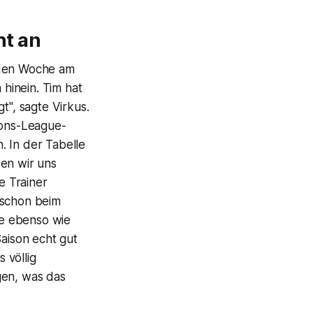
ht an
nden Woche am
 hinein. Tim hat
t", sagte Virkus.
ions-League-
. In der Tabelle
en wir uns
e Trainer
h schon beim
fe ebenso wie
Saison echt gut
 völlig
gen, was das