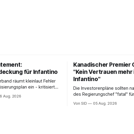
atement:
Kanadischer Premier 
eckung für Infantino
"Kein Vertrauen mehr 
Infantino"
rband räumt kleinlaut Fehler
isierungsplan ein - kritisiert
Die Investorenpläne sollten n
die Gegner.
des Regierungschef "fatal" für
6 Aug. 2026
Amtszeit sein.
Von SID
05 Aug. 2026