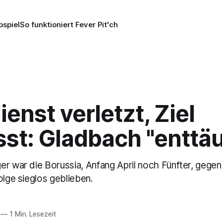
pspiel
So funktioniert Fever Pit'ch
ienst verletzt, Ziel
st: Gladbach "enttä
er war die Borussia, Anfang April noch Fünfter, gege
olge sieglos geblieben.
—
1 Min. Lesezeit