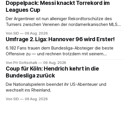
Doppelpack: Messi knackt Torrekord im
Leagues Cup
Der Argentinier ist nun alleiniger Rekordtorschütze des
Turniers zwischen Vereinen der nordamerikanischen MLS
und der mexikanischen Liga MX.
Von SID
06 Aug. 2026
Umfrage 2. Liga: Hannover 96 wird Erster!
6.182 Fans trauen dem Bundesliga-Absteiger die beste
Offensive zu — und rechnen trotzdem mit seinem
Scheitern. Der Favorit ist ausgerechnet der größte
Von Pit Gottschalk
06 Aug. 2026
Lokalrivale in Niedersachsen.
Coup für Köln: Hendrich kehrt in die
Bundesliga zurück
Die Nationalspielerin beendet ihr US-Abenteuer und
wechselt ins Rheinland.
Von SID
06 Aug. 2026