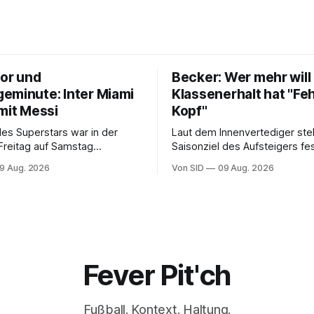
lor und
Becker: Wer mehr will 
eminute: Inter Miami
Klassenerhalt hat "Feh
mit Messi
Kopf"
des Superstars war in der
Laut dem Innenvertediger ste
Freitag auf Samstag
Saisonziel des Aufsteigers fes
. Der Verein steht seinem
9 Aug. 2026
Von SID
09 Aug. 2026
.
Fever Pit'ch
Fußball. Kontext. Haltung.