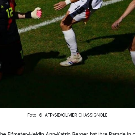
Foto © AFP/SID/OLIVIER CHASSIGNOLE
he Elfmeter-Heldin Ann-Katrin Berger hat ihre Parade in 