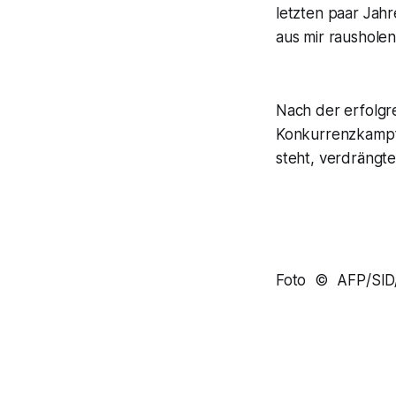
letzten paar Jahr
aus mir raushole
Nach der erfolgr
Konkurrenzkampf 
steht, verdrängt
Foto © AFP/SID