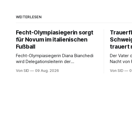
WEITERLESEN
Fecht-Olympiasiegerin sorgt
Trauerf
für Novum im italienischen
Schweig
Fußball
trauert 
Fecht-Olympiasiegerin Diana Bianchedi
Der Vater 
wird Delegationsleiterin der
Nacht von 
Nationalmannschaft.
verstorben
Von SID
09 Aug. 2026
Von SID
0
Kapitän bei