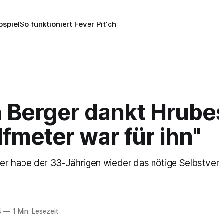
pspiel
So funktioniert Fever Pit'ch
n Berger dankt Hrube
lfmeter war für ihn"
er habe der 33-Jährigen wieder das nötige Selbstve
4
—
1 Min. Lesezeit