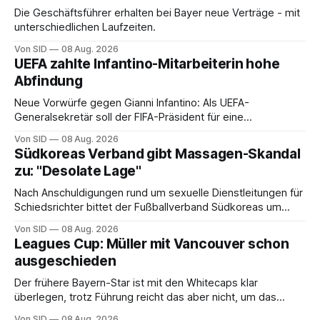
Die Geschäftsführer erhalten bei Bayer neue Verträge - mit
unterschiedlichen Laufzeiten.
Von SID
08 Aug. 2026
UEFA zahlte Infantino-Mitarbeiterin hohe
Abfindung
Neue Vorwürfe gegen Gianni Infantino: Als UEFA-
Generalsekretär soll der FIFA-Präsident für eine
Mitarbeiterin eine hohe Abfindung ausgehandelt haben.
Von SID
08 Aug. 2026
Südkoreas Verband gibt Massagen-Skandal
zu: "Desolate Lage"
Nach Anschuldigungen rund um sexuelle Dienstleitungen für
Schiedsrichter bittet der Fußballverband Südkoreas um
Entschuldigung.
Von SID
08 Aug. 2026
Leagues Cup: Müller mit Vancouver schon
ausgeschieden
Der frühere Bayern-Star ist mit den Whitecaps klar
überlegen, trotz Führung reicht das aber nicht, um das
vorzeitige Aus abzuwenden.
Von SID
08 Aug. 2026