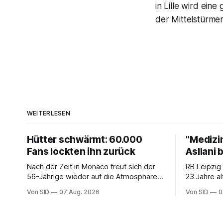
in Lille wird ein
der Mittelstürmer
WEITERLESEN
Hütter schwärmt: 60.000
"Medizi
Fans lockten ihn zurück
Asllani 
Nach der Zeit in Monaco freut sich der
RB Leipzig
56-Jährige wieder auf die Atmosphäre in
23 Jahre al
der Bundesliga.
Von SID
07 Aug. 2026
Von SID
0