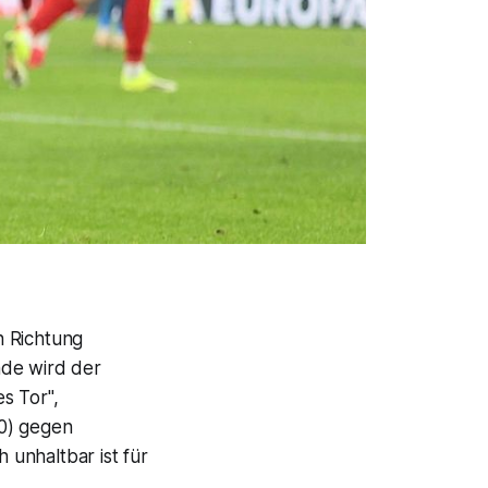
n Richtung
nde wird der
s Tor",
:0) gegen
 unhaltbar ist für