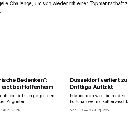
e geile Challenge, um sich wieder mit einer Topmannschaft 
.
nische Bedenken":
Düsseldorf verliert z
bleibt bei Hoffenheim
Drittliga-Auftakt
 entscheidet sich gegen den
In Mannheim wird die rundern
ten Angreifer.
Fortuna zweimal kalt erwischt.
vermeintliche Notbremse in d
7 Aug. 2026
Von SID
07 Aug. 2026
Anfangsphase sorgt für Zünds