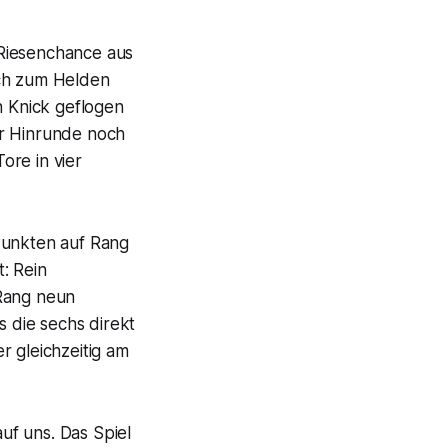
 Riesenchance aus
och zum Helden
en Knick geflogen
der Hinrunde noch
ore in vier
Punkten auf Rang
t: Rein
 Rang neun
s die sechs direkt
r gleichzeitig am
auf uns. Das Spiel