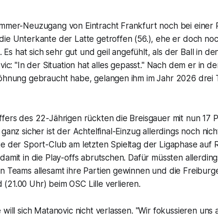
ommer-Neuzugang von Eintracht Frankfurt noch bei einer
die Unterkante der Latte getroffen (56.), ehe er doch n
l. Es hat sich sehr gut und geil angefühlt, als der Ball in d
ovic: "In der Situation hat alles gepasst." Nach dem er in 
wöhnung gebraucht habe, gelangen ihm im Jahr 2026 drei T
ffers des 22-Jährigen rückten die Breisgauer mit nun 17 
ganz sicher ist der Achtelfinal-Einzug allerdings noch nich
te der Sport-Club am letzten Spieltag der Ligaphase auf
damit in die Play-offs abrutschen. Dafür müssten allerding
n Teams allesamt ihre Partien gewinnen und die Freiburge
(21.00 Uhr) beim OSC Lille verlieren.
 will sich Matanovic nicht verlassen. "Wir fokussieren uns 