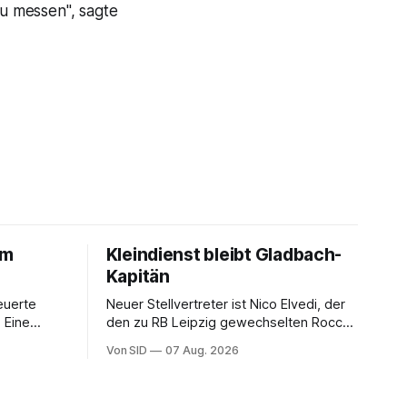
zu messen", sagte
um
Kleindienst bleibt Gladbach-
Kapitän
euerte
Neuer Stellvertreter ist Nico Elvedi, der
 Eine
den zu RB Leipzig gewechselten Rocco
er
Reitz ersetzt.
Von SID
07 Aug. 2026
toff.