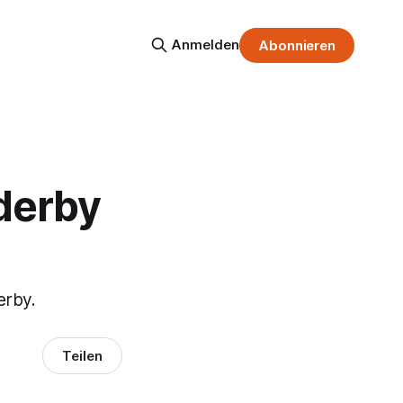
Anmelden
Abonnieren
lderby
erby.
Teilen