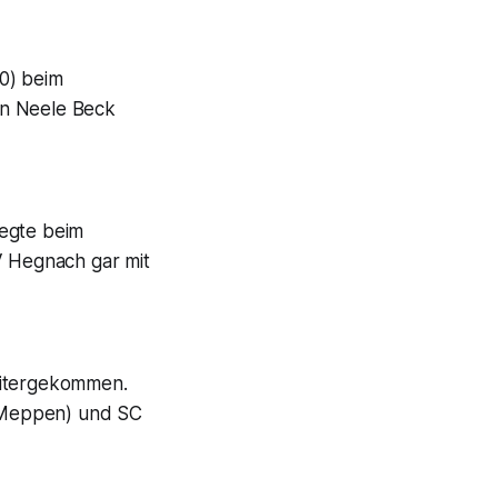
:0) beim
von Neele Beck
iegte beim
 Hegnach gar mit
eitergekommen.
n Meppen) und SC