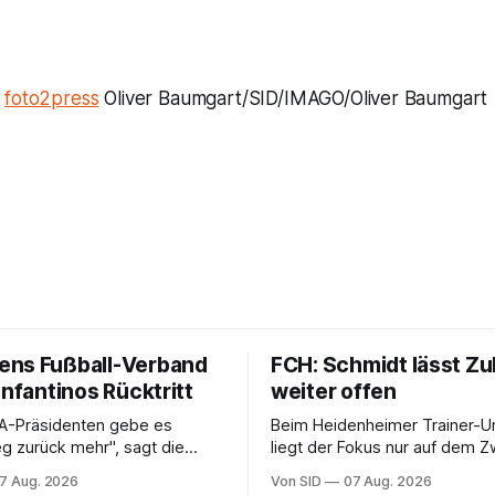
/
foto2press
Oliver Baumgart/SID/IMAGO/Oliver Baumgart
ns Fußball-Verband
FCH: Schmidt lässt Zu
Infantinos Rücktritt
weiter offen
FA-Präsidenten gebe es
Beim Heidenheimer Trainer-U
g zurück mehr", sagt die
liegt der Fokus nur auf dem Zweitliga-
zende Lise Klaveness.
Auftakt gegen Osnabrück.
7 Aug. 2026
Von SID
07 Aug. 2026