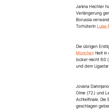
Janina Hechler ha
Verlängerung gere
Borussia verwande
Torhüterin
Luisa
Die übrigen Erstl
München
hielt i
locker-leicht 6:0 
und dem Ligastart 
Jovana Damnjanovi
Olme (72.) und Le
Achtelfinale. Die
geschlagen geben