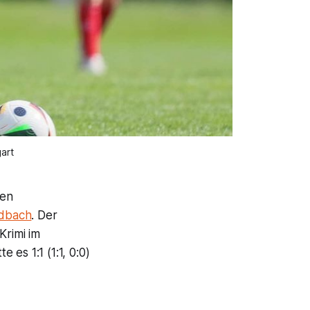
art
uen
dbach
. Der
Krimi im
es 1:1 (1:1, 0:0)