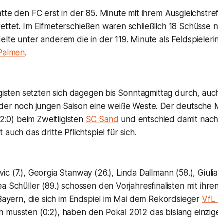
tte den FC erst in der 85. Minute mit ihrem Ausgleichstref
ttet. Im Elfmeterschießen waren schließlich 18 Schüsse nö
lte unter anderem die in der 119. Minute als Feldspieler
 Palmen
.
igisten setzten sich dagegen bis Sonntagmittag durch, au
n der noch jungen Saison eine weiße Weste. Der deutsche
(2:0) beim Zweitligisten
SC Sand
und entschied damit nac
auch das dritte Pflichtspiel für sich.
c (7.), Georgia Stanway (26.), Linda Dallmann (58.), Giulia 
a Schüller (89.) schossen den Vorjahresfinalisten mit ihren
 Bayern, die sich im Endspiel im Mai dem Rekordsieger
VfL
 mussten (0:2), haben den Pokal 2012 das bislang einzi