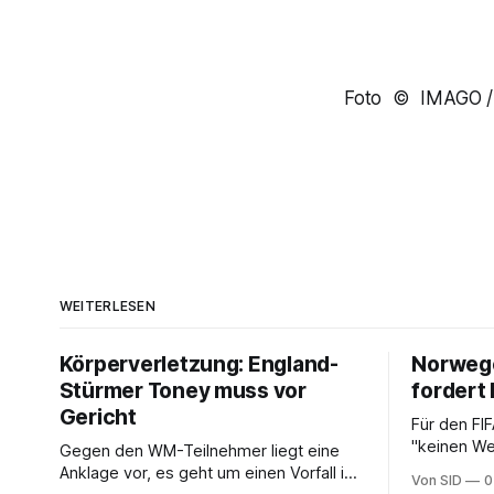
Foto © IMAGO 
WEITERLESEN
Körperverletzung: England-
Norwege
Stürmer Toney muss vor
fordert 
Gericht
Für den FI
"keinen We
Gegen den WM-Teilnehmer liegt eine
NFF-Vorsit
Anklage vor, es geht um einen Vorfall in
Von SID
0