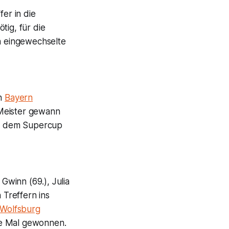
fer in die
tig, für die
in eingewechselte
ch
Bayern
 Meister gewann
h dem Supercup
Gwinn (69.), Julia
 Treffern ins
 Wolfsburg
ge Mal gewonnen.