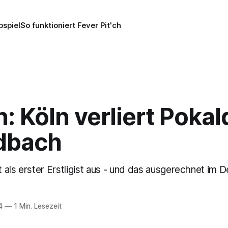
pspiel
So funktioniert Fever Pit'ch
: Köln verliert Poka
adbach
als erster Erstligist aus - und das ausgerechnet im D
4
—
1 Min. Lesezeit