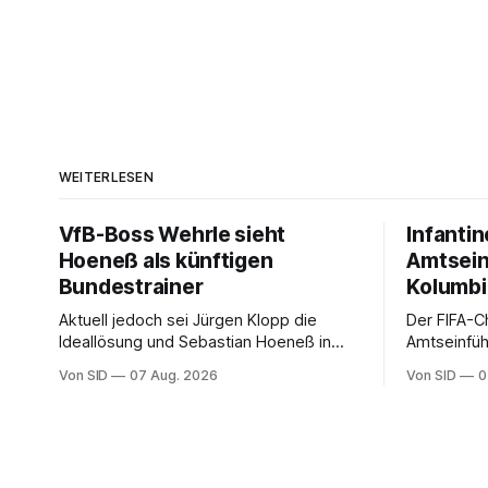
WEITERLESEN
VfB-Boss Wehrle sieht
Infantin
Hoeneß als künftigen
Amtsein
Bundestrainer
Kolumb
Aktuell jedoch sei Jürgen Klopp die
Der FIFA-C
Ideallösung und Sebastian Hoeneß in
Amtseinfüh
Stuttgart sehr gut aufgehoben, so
Präsidenten
Von SID
07 Aug. 2026
Von SID
0
Wehrle.