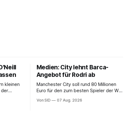
'Neill
Medien: City lehnt Barca-
lassen
Angebot für Rodri ab
m kleinen
Manchester City soll rund 80 Millionen
 der
Euro für den zum besten Spieler der WM
 offen.
gewählten Mittelfeldspieler verlangen.
Von SID
07 Aug. 2026