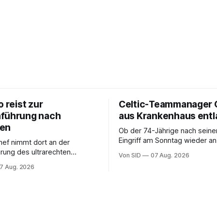
o reist zur
Celtic-Teammanager O
führung nach
aus Krankenhaus ent
ien
Ob der 74-Jährige nach seine
Eingriff am Sonntag wieder an
hef nimmt dort an der
Seitenlinie stehen kann, bleibt
rung des ultrarechten
Von SID
07 Aug. 2026
 Abelardo de la Espriella teil.
7 Aug. 2026