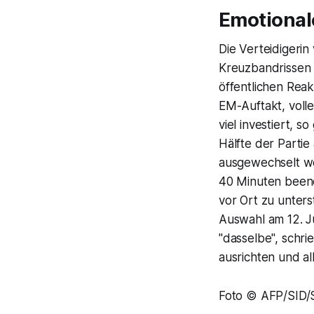
Emotional
Die Verteidigerin
Kreuzbandrissen (
öffentlichen Reak
EM-Auftakt, voll
viel investiert, s
Hälfte der Parti
ausgewechselt wer
40 Minuten beend
vor Ort zu unters
Auswahl am 12. J
"dasselbe", schri
ausrichten und al
Foto © AFP/SID