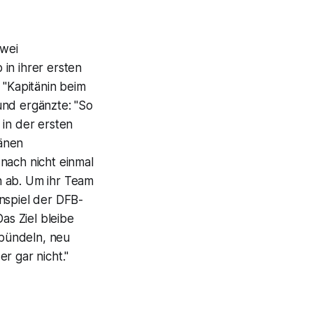
zwei
in ihrer ersten
 "Kapitänin beim
und ergänzte: "So
s in der ersten
ränen
nach nicht einmal
h ab. Um ihr Team
nspiel der DFB-
s Ziel bleibe
 bündeln, neu
r gar nicht."