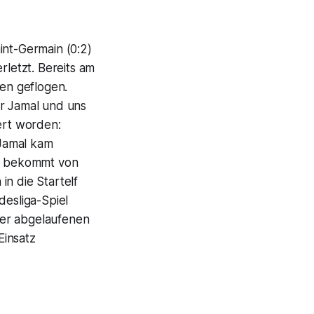
int-Germain (0:2)
letzt. Bereits am
en geflogen.
ür Jamal und uns
ert worden:
 Jamal kam
Er bekommt von
in die Startelf
esliga-Spiel
der abgelaufenen
Einsatz