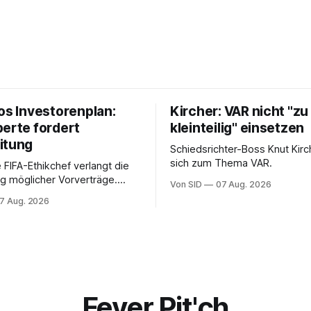
os Investorenplan:
Kircher: VAR nicht "zu
perte fordert
kleinteilig" einsetzen
itung
Schiedsrichter-Boss Knut Kirc
sich zum Thema VAR.
 FIFA-Ethikchef verlangt die
g möglicher Vorverträge.
Von SID
07 Aug. 2026
ten für die Bewertung von
7 Aug. 2026
Rolle entscheidend sein.
Fever Pit'ch