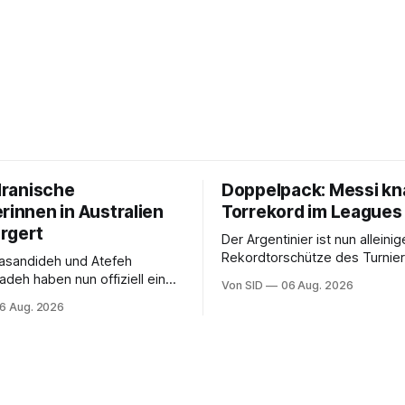
 Iranische
Doppelpack: Messi kn
rinnen in Australien
Torrekord im Leagues
rgert
Der Argentinier ist nun alleinig
Rekordtorschütze des Turnie
asandideh und Atefeh
zwischen Vereinen der
deh haben nun offiziell eine
Von SID
06 Aug. 2026
nordamerikanischen MLS und
t. Bei der Asienmeisterschaft
6 Aug. 2026
mexikanischen Liga MX.
 die iranische Hymne nicht