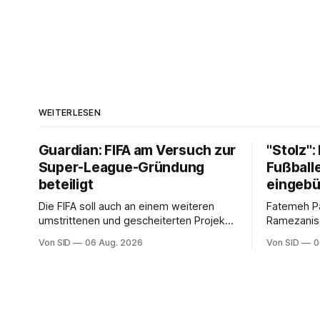
WEITERLESEN
Guardian: FIFA am Versuch zur
"Stolz":
Super-League-Gründung
Fußballe
beteiligt
eingebü
Die FIFA soll auch an einem weiteren
Fatemeh P
umstrittenen und gescheiterten Projekt
Ramezanisa
im Hintergrund mitgewirkt haben.
neue Heima
Von SID
06 Aug. 2026
Von SID
0
sangen sie
mit.