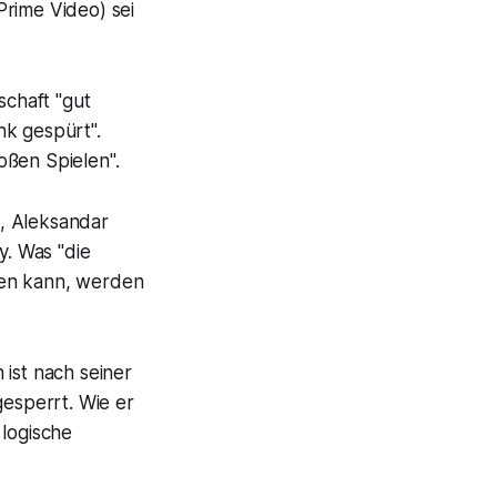
Prime Video) sei
chaft "gut
nk gespürt".
oßen Spielen".
, Aleksandar
y. Was "die
gen kann, werden
 ist nach seiner
gesperrt. Wie er
 logische