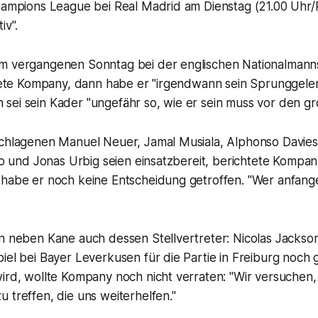
Champions League bei Real Madrid am Dienstag (21.00 Uhr/
iv".
m vergangenen Sonntag bei der englischen Nationalmanns
chtete Kompany, dann habe er "irgendwann sein Sprunggele
sei sein Kader "ungefähr so, wie er sein muss vor den gr
schlagenen Manuel Neuer, Jamal Musiala, Alphonso Davies
Ito und Jonas Urbig seien einsatzbereit, berichtete Kompan
 habe er noch keine Entscheidung getroffen. "Wer anfan
n neben Kane auch dessen Stellvertreter: Nicolas Jackson
iel bei Bayer Leverkusen für die Partie in Freiburg noch 
ird, wollte Kompany noch nicht verraten: "Wir versuchen,
 treffen, die uns weiterhelfen."