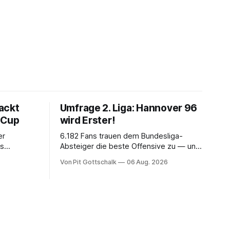
ackt
Umfrage 2. Liga: Hannover 96
 Cup
wird Erster!
er
6.182 Fans trauen dem Bundesliga-
rs
Absteiger die beste Offensive zu — und
rechnen trotzdem mit seinem Scheitern.
Von Pit Gottschalk
06 Aug. 2026
 der
Der Favorit ist ausgerechnet der größte
Lokalrivale in Niedersachsen.