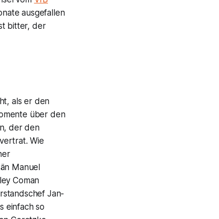
nate ausgefallen
 bitter, der
t, als er den
e Momente über den
en, der den
vertrat. Wie
ner
itän Manuel
sley Coman
Vorstandschef Jan-
s einfach so