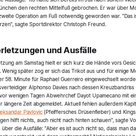
nchen den rechten Mittelfuß gebrochen. Er war über Mo
 zweite Operation am Fuß notwendig geworden war. "Das ist
zen", sagte Sportdirektor Christoph Freund.
erletzungen und Ausfälle
tzung am Samstag hielt er sich kurz die Hände vors Gesich
.). Wenig später zog er sich das Trikot aus und für einig
 der 58. Minute für Raphael Guerreiro eingewechselt word
sverteidiger Alphonso Davies nach dessen Kreuzbandriss 
h vor wenigen Tagen Abwehrchef Dayot Upamecano mit ei
ür längere Zeit abgemeldet. Aktuell fehlen außerdem Kap
leksandar Pavlovic
(Pfeiffersches Drüsenfieber) und King
agen hilft nichts, auch nicht nach hinten schauen", sagte 
 über die Ausfälle: "Aber es ist auch nicht so, dass man da