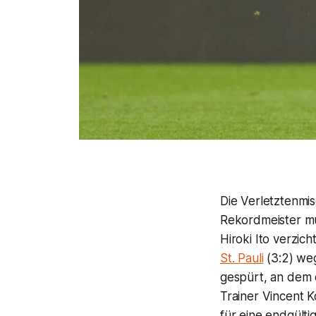
Die Verletztenmi
Rekordmeister m
Hiroki Ito verzi
St. Pauli
(3:2) weg
gespürt, an dem er
Trainer Vincent K
für eine endgülti