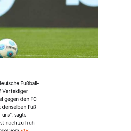
deutsche Fußball-
 Verteidiger
iel gegen den FC
t denselben Fuß
r uns", sagte
st noch zu früh
chsel vom
VfB