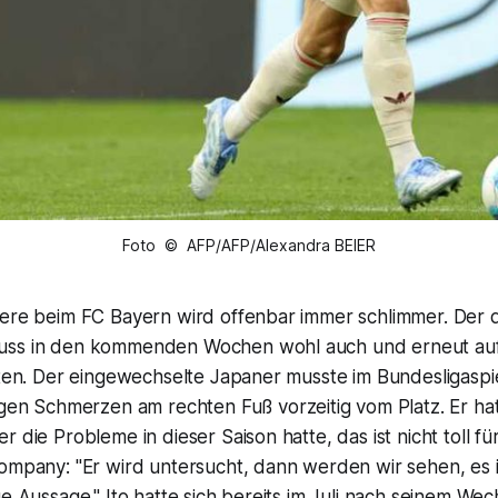
Foto © AFP/AFP/Alexandra BEIER
sere beim FC Bayern wird offenbar immer schlimmer. Der 
uss in den kommenden Wochen wohl auch und erneut auf
chten. Der eingewechselte Japaner musste im Bundesligasp
en Schmerzen am rechten Fuß vorzeitig vom Platz. Er ha
 die Probleme in dieser Saison hatte, das ist nicht toll fü
ompany: "Er wird untersucht, dann werden wir sehen, es i
ge Aussage." Ito hatte sich bereits im Juli nach seinem We