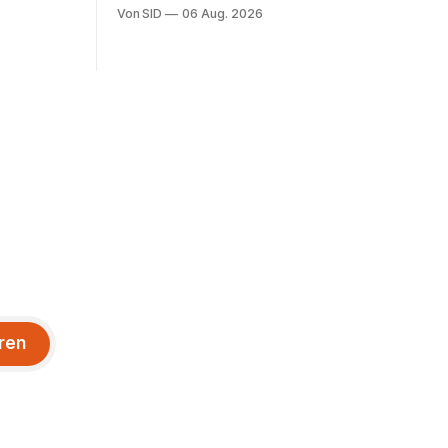
erhalten angeblich eine Kaufoption.
Von SID
06 Aug. 2026
ren