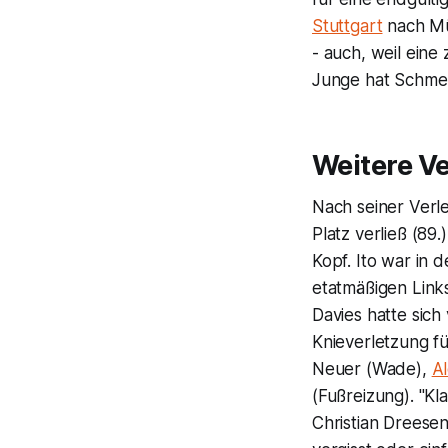
Stuttgart
nach Mü
- auch, weil eine
Junge hat Schmer
Weitere V
Nach seiner Verle
Platz verließ (89
Kopf. Ito war in
etatmäßigen Link
Davies hatte sic
Knieverletzung f
Neuer (Wade),
A
(Fußreizung). "Kl
Christian Dreesen