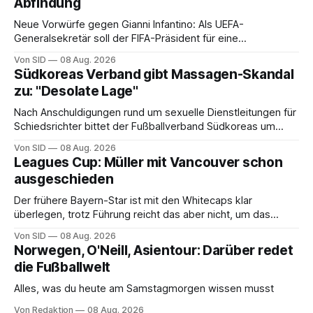
Abfindung
Neue Vorwürfe gegen Gianni Infantino: Als UEFA-
Generalsekretär soll der FIFA-Präsident für eine
Mitarbeiterin eine hohe Abfindung ausgehandelt haben.
Von SID
08 Aug. 2026
Südkoreas Verband gibt Massagen-Skandal
zu: "Desolate Lage"
Nach Anschuldigungen rund um sexuelle Dienstleitungen für
Schiedsrichter bittet der Fußballverband Südkoreas um
Entschuldigung.
Von SID
08 Aug. 2026
Leagues Cup: Müller mit Vancouver schon
ausgeschieden
Der frühere Bayern-Star ist mit den Whitecaps klar
überlegen, trotz Führung reicht das aber nicht, um das
vorzeitige Aus abzuwenden.
Von SID
08 Aug. 2026
Norwegen, O'Neill, Asientour: Darüber redet
die Fußballwelt
Alles, was du heute am Samstagmorgen wissen musst
Von Redaktion
08 Aug. 2026