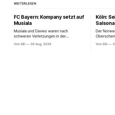
WEITERLESEN
FC Bayern: Kompany setzt auf
Köln: S
Musiala
Saisona
Musiala und Davies waren nach
Der Norweg
schweren Verletzungen in der
Oberschenk
vergangenen Saison nicht richtig in die
Von SID
09 Aug. 2026
Von SID
0
Spur gekommen.