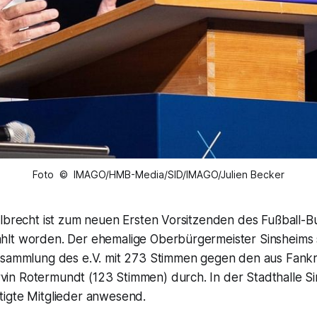
Foto © IMAGO/HMB-Media/SID/IMAGO/Julien Becker
Albrecht ist zum neuen Ersten Vorsitzenden des Fußball-B
lt worden. Der ehemalige Oberbürgermeister Sinsheims s
rsammlung des e.V. mit 273 Stimmen gegen den aus Fankr
n Rotermundt (123 Stimmen) durch. In der Stadthalle S
igte Mitglieder anwesend.