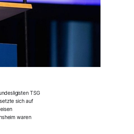
undesligisten TSG
etzte sich auf
eisen
insheim waren