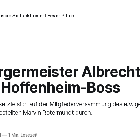
pspiel
So funktioniert Fever Pit'ch
rgermeister Albrech
 Hoffenheim-Boss
setzte sich auf der Mitgliederversammlung des e.V. 
estellten Marvin Rotermundt durch.
4
—
1 Min. Lesezeit