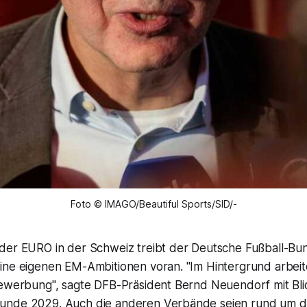
Foto © IMAGO/Beautiful Sports/SID/-
der EURO in der Schweiz treibt der Deutsche Fußball-Bu
ine eigenen EM-Ambitionen voran. "Im Hintergrund arbeite
Bewerbung", sagte DFB-Präsident Bernd Neuendorf mit Blic
unde 2029. Auch die anderen Verbände seien rund um da