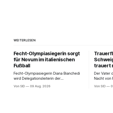
WEITERLESEN
Fecht-Olympiasiegerin sorgt
Trauerf
für Novum im italienischen
Schweig
Fußball
trauert 
Fecht-Olympiasiegerin Diana Bianchedi
Der Vater 
wird Delegationsleiterin der
Nacht von 
Nationalmannschaft.
verstorben
Von SID
09 Aug. 2026
Von SID
0
Kapitän bei