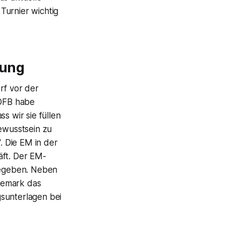
Turnier wichtig
bung
f vor der
 DFB habe
s wir sie füllen
ewusstsein zu
. Die EM in der
äft. Der EM-
gegeben. Neben
nemark das
gsunterlagen bei