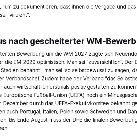
n, "um zu dokumentieren, dass ihnen die Vergabe und das 
ei "virulent".
s nach gescheiterter WM-Bewer
iterten Bewerbung um die WM 2027 zeigte sich Neuendor
 die EM 2029 optimistisch. Man sei "zuversichtlich". Der
 Stadien benannt", man sei "so selbstbewusst zu sagen, das
er Verbandschef. Zudem habe der Verband "das Selbstb
r auch wirtschaftlich erstmals positiv gestalten zu können"
die Europäische Fußball-Union (UEFA) noch ein Minusgesch
 im Dezember durch das UEFA-Exekutivkomitee bekannt 
en auch Portugal, Italien, Polen sowie Schweden und Dä
lten. Bis Ende August muss der DFB die finalen Bewerbun
hen.