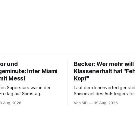
lor und
Becker: Wer mehr will 
eminute: Inter Miami
Klassenerhalt hat "Feh
mit Messi
Kopf"
des Superstars war in der
Laut dem Innenvertediger ste
Freitag auf Samstag
Saisonziel des Aufsteigers fes
. Der Verein steht seinem
9 Aug. 2026
Von SID
09 Aug. 2026
.