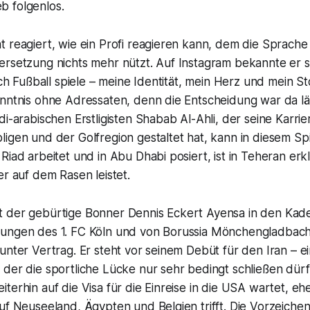
ieb folgenlos.
 reagiert, wie ein Profi reagieren kann, dem die Sprache 
ersetzung nichts mehr nützt. Auf Instagram bekannte er s
ich Fußball spiele – meine Identität, mein Herz und mein Sto
nntnis ohne Adressaten, denn die Entscheidung war da län
di-arabischen Erstligisten Shabab Al-Ahli, der seine Karri
igen und der Golfregion gestaltet hat, kann in diesem Spi
Riad arbeitet und in Abu Dhabi posiert, ist in Teheran erkl
er auf dem Rasen leistet.
 der gebürtige Bonner Dennis Eckert Ayensa in den Kader
ungen des 1. FC Köln und von Borussia Mönchengladbach,
unter Vertrag. Er steht vor seinem Debüt für den Iran – e
 der die sportliche Lücke nur sehr bedingt schließen dür
terhin auf die Visa für die Einreise in die USA wartet, eh
uf Neuseeland, Ägypten und Belgien trifft. Die Vorzeichen 