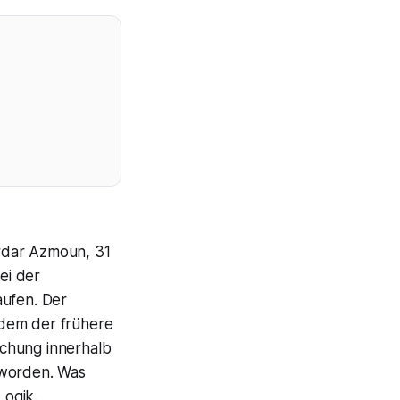
ardar Azmoun, 31
ei der
aufen. Der
 dem der frühere
eichung innerhalb
worden. Was
Logik.