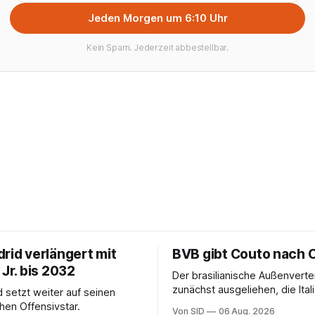
Jeden Morgen um 6:10 Uhr
Kein Spam. Jederzeit abbestellbar.
rid verlängert mit
BVB gibt Couto nach 
 Jr. bis 2032
Der brasilianische Außenverte
zunächst ausgeliehen, die Ital
d setzt weiter auf seinen
erhalten angeblich eine Kaufo
chen Offensivstar.
Von SID
06 Aug. 2026