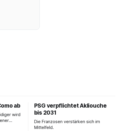
Como ab
PSG verpflichtet Akliouche
bis 2031
idiger wird
iener
Die Franzosen verstärken sich im
ption.
Mittelfeld.