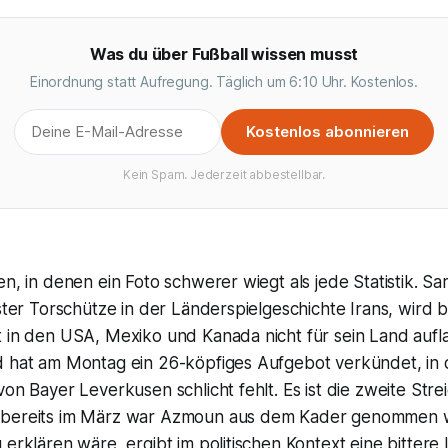
Was du über Fußball wissen musst
Einordnung statt Aufregung. Täglich um 6:10 Uhr. Kostenlos.
Kostenlos abonnieren
Kein Spam. Jederzeit abbestellbar.
en, in denen ein Foto schwerer wiegt als jede Statistik. S
ester Torschütze in der Länderspielgeschichte Irans, wird b
t in den USA, Mexiko und Kanada nicht für sein Land aufl
d hat am Montag ein 26-köpfiges Aufgebot verkündet, in
von Bayer Leverkusen schlicht fehlt. Es ist die zweite Str
 bereits im März war Azmoun aus dem Kader genommen 
 erklären wäre, ergibt im politischen Kontext eine bittere 