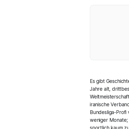
Es gibt Geschicht
Jahre alt, drittb
Weltmeisterschaf
iranische Verban
Bundesliga-Profi 
weniger Monate;
sportlich kaum zu