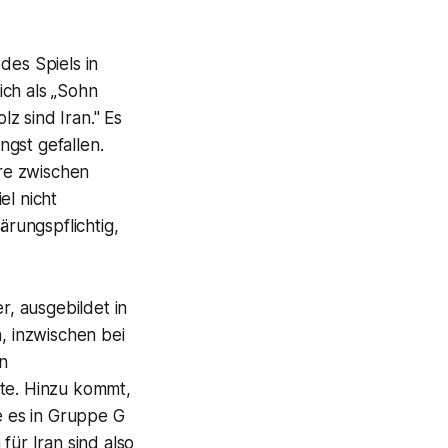
des Spiels in
ich als „Sohn
lz sind Iran." Es
gst gefallen.
ere zwischen
el nicht
ärungspflichtig,
, ausgebildet in
 inzwischen bei
in
fte. Hinzu kommt,
e es in Gruppe G
für Iran sind also