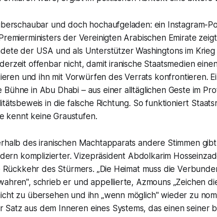
 überschaubar und doch hochaufgeladen: ein Instagram-P
Premierministers der Vereinigten Arabischen Emirate zeigt
ndete der USA und als Unterstützer Washingtons im Krieg
erzeit offenbar nicht, damit iranische Staatsmedien einen
ckieren und ihn mit Vorwürfen des Verrats konfrontieren. Ein
Bühne in Abu Dhabi – aus einer alltäglichen Geste im Profi
itätsbeweis in die falsche Richtung. So funktioniert Staats
Sie kennt keine Graustufen.
erhalb des iranischen Machtapparats andere Stimmen gibt
ondern komplizierter. Vizepräsident Abdolkarim Hosseinza
ine Rückkehr des Stürmers. „Die Heimat muss die Verbunde
wahren", schrieb er und appellierte, Azmouns „Zeichen di
cht zu übersehen und ihn „wenn möglich" wieder zu nomini
Satz aus dem Inneren eines Systems, das einen seiner b