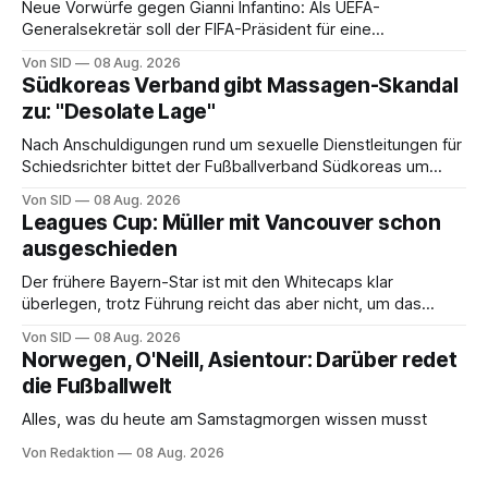
Neue Vorwürfe gegen Gianni Infantino: Als UEFA-
Generalsekretär soll der FIFA-Präsident für eine
Mitarbeiterin eine hohe Abfindung ausgehandelt haben.
Von SID
08 Aug. 2026
Südkoreas Verband gibt Massagen-Skandal
zu: "Desolate Lage"
Nach Anschuldigungen rund um sexuelle Dienstleitungen für
Schiedsrichter bittet der Fußballverband Südkoreas um
Entschuldigung.
Von SID
08 Aug. 2026
Leagues Cup: Müller mit Vancouver schon
ausgeschieden
Der frühere Bayern-Star ist mit den Whitecaps klar
überlegen, trotz Führung reicht das aber nicht, um das
vorzeitige Aus abzuwenden.
Von SID
08 Aug. 2026
Norwegen, O'Neill, Asientour: Darüber redet
die Fußballwelt
Alles, was du heute am Samstagmorgen wissen musst
Von Redaktion
08 Aug. 2026