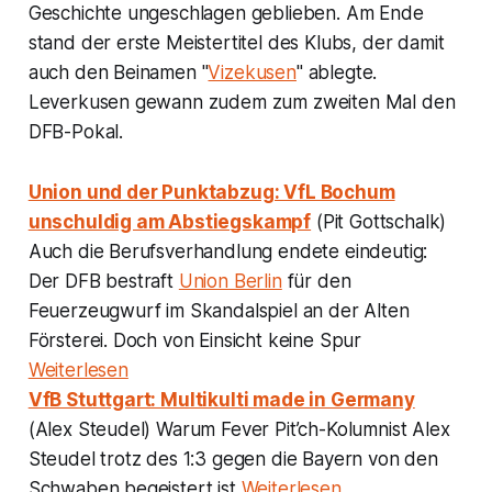
Geschichte ungeschlagen geblieben. Am Ende
stand der erste Meistertitel des Klubs, der damit
auch den Beinamen "
Vizekusen
" ablegte.
Leverkusen gewann zudem zum zweiten Mal den
DFB-Pokal.
Union und der Punktabzug: VfL Bochum
unschuldig am Abstiegskampf
(Pit Gottschalk)
Auch die Berufsverhandlung endete eindeutig:
Der DFB bestraft
Union Berlin
für den
Feuerzeugwurf im Skandalspiel an der Alten
Försterei. Doch von Einsicht keine Spur
Weiterlesen
VfB Stuttgart: Multikulti made in Germany
(Alex Steudel) Warum Fever Pit’ch-Kolumnist Alex
Steudel trotz des 1:3 gegen die Bayern von den
Schwaben begeistert ist
Weiterlesen