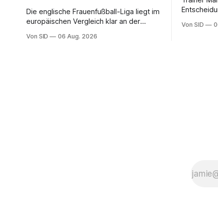
Trainer Ma
Entscheidu
Die englische Frauenfußball-Liga liegt im
werden zu 
europäischen Vergleich klar an der
Von SID
0
Spitze. In Deutschland sind Trainerinnen
Von SID
06 Aug. 2026
noch eine Ausnahme.