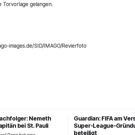
e Torvorlage gelangen.
o-images.de/SID/IMAGO/Revierfoto
Nachfolger: Nemeth
Guardian: FIFA am Ver
pitän bei St. Pauli
Super-League-Gründ
beteiligt