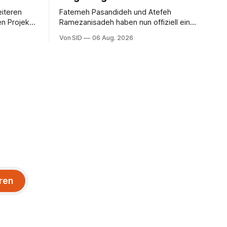
eiteren
Fatemeh Pasandideh und Atefeh
n Projekt
Ramezanisadeh haben nun offiziell eine
ben.
neue Heimat. Bei der Asienmeisterschaft
Von SID
06 Aug. 2026
sangen sie die iranische Hymne nicht
mit.
ren