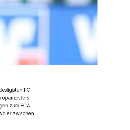
esligisten FC
ropameisters
lgien zum FCA
 wo er zwischen