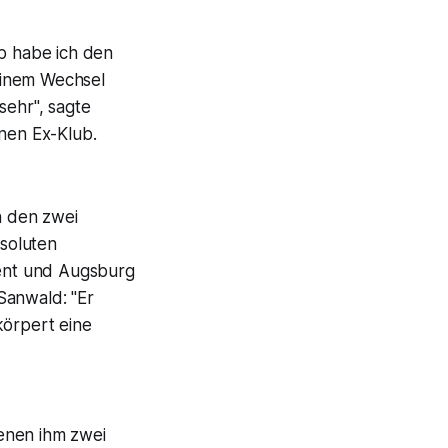
lb habe ich den
einem Wechsel
sehr", sagte
inen Ex-Klub.
 den zwei
bsoluten
Gent und Augsburg
Sanwald: "Er
körpert eine
denen ihm zwei