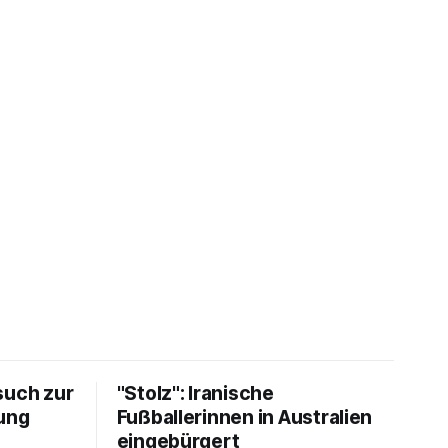
such zur
"Stolz": Iranische
ung
Fußballerinnen in Australien
eingebürgert