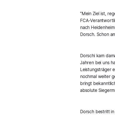
"Mein Ziel ist, r
FCA-Verantwortli
nach Heidenheim i
Dorsch. Schon am 
Dorschi kam dama
Jahren bei uns ha
Leistungsträger e
nochmal weiter g
bringt bekanntlic
absolute Siegerme
Dorsch bestritt i