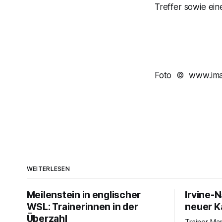
Treffer sowie ein
Foto © www.imag
WEITERLESEN
Meilenstein in englischer
Irvine-
WSL: Trainerinnen in der
neuer Ka
Überzahl