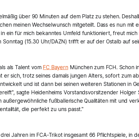
egelmäßig über 90 Minuten auf dem Platz zu stehen. Desha
chen meinen Wechselwunsch mitgeteilt. Dass es nun mit 
n ein für mich bekanntes Umfeld funktioniert, freut mich 
Sonntag (15.30 Uhr/DAZN) trifft er auf der Ostalb auf se
ls als Talent vom
FC Bayern
München zum FCH. Schon in
t er sich, trotz seines damals jungen Alters, sofort zum a
ntwickelt und ist dann bei seinen weiteren Stationen in 
ereift", sagte Heidenheims Vorstandsvorsitzender Holger 
h außergewöhnliche fußballerische Qualitäten mit und ver
ntalität, die perfekt zu uns passt."
n drei Jahren im FCA-Trikot insgesamt 66 Pflichtspiele, in 