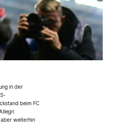
ung in der
US-
ückstand beim FC
Allegri
 aber weiterhin