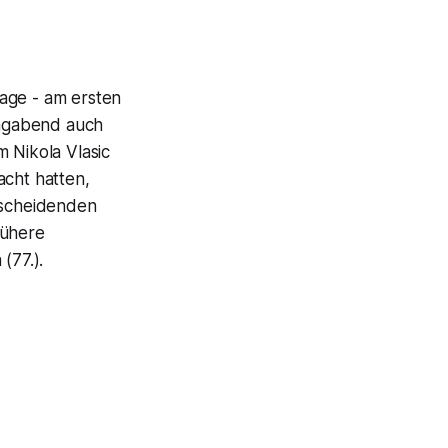
lage - am ersten
tagabend auch
 Nikola Vlasic
acht hatten,
tscheidenden
rühere
(77.).