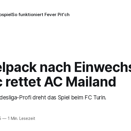
pspiel
So funktioniert Fever Pit'ch
lpack nach Einwech
c rettet AC Mailand
esliga-Profi dreht das Spiel beim FC Turin.
5
—
1 Min. Lesezeit