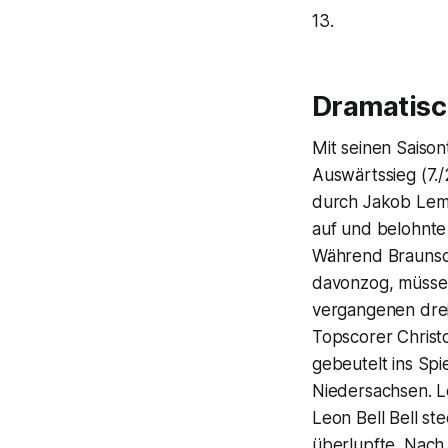
13.
Dramatisc
Mit seinen Saison
Auswärtssieg (7.
durch Jakob Lemme
auf und belohnte 
Während Braunsch
davonzog, müssen
vergangenen drei 
Topscorer Christo
gebeutelt ins Sp
Niedersachsen. L
Leon Bell Bell s
überlupfte. Nach