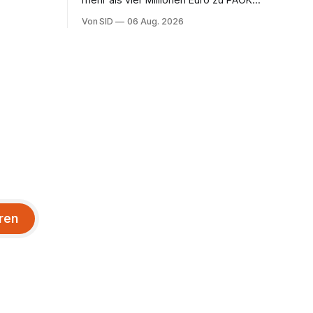
mehr als vier Millionen Euro zu PAOK
Thessaloniki ziehen. Der Vertreter ist
Von SID
06 Aug. 2026
schon da.
ren