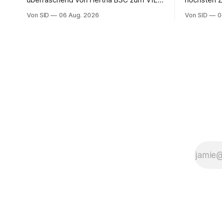
überraschend von Hertha BSC zum VfL
höchsten Zi
Wolfsburg gewechselt.
Verbesser
Von SID
06 Aug. 2026
Von SID
0