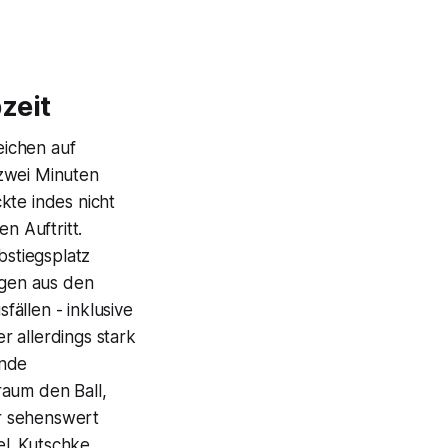
zeit
eichen auf
 zwei Minuten
kte indes nicht
n Auftritt.
stiegsplatz
egen aus den
ällen - inklusive
 allerdings stark
ende
raum den Ball,
r sehenswert
l. Kutschke