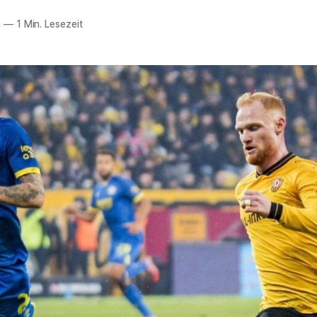
5
—
1 Min. Lesezeit