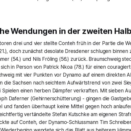
he Wendungen in der zweiten Halb
toren drei und vier stellte Conteh früh in der Partie die W
/21.), doch zunächst desolate Dresdener schlugen binnen
r (54.) und Nils Fröling (56.) zurück. Braunschweig stec
sich in Person von Patrick Nkoa (78.) für einen couragierte
weig mit vier Punkten vor Dynamo auf einem direkten Ab
 die Sachsen nach seichtem Aufwärtstrend von zwei Si
Spielen einen herben Dämpfer verkraften. Mit sieben Ausf
ph Daferner (Gehirnerschütterung) - gingen die Gastgeber
iel und fanden überhaupt keine Mittel gegen hoch anlauf
eichtfertig vertändelte Stefan Kutschke am eigenen Straf
teckte auf Conteh, der Dynamo-Schlussmann Tim Schreibe
 Wiederbeginn wendete sich das Blatt aus heiterem Himme