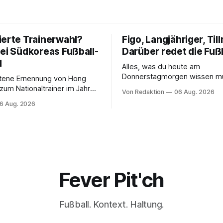
ierte Trainerwahl?
Figo, Langjähriger, Til
bei Südkoreas Fußball-
Darüber redet die Fuß
d
Alles, was du heute am
Donnerstagmorgen wissen m
ttene Ernennung von Hong
um Nationaltrainer im Jahr
Von Redaktion
06 Aug. 2026
äftigt nun auch die
6 Aug. 2026
sbehörden.
Fever Pit'ch
Fußball. Kontext. Haltung.