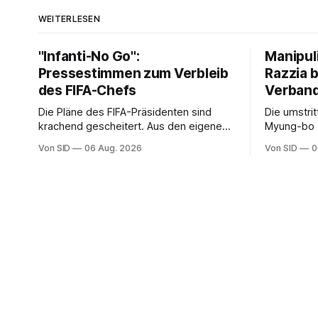
WEITERLESEN
"Infanti-No Go":
Manipul
Pressestimmen zum Verbleib
Razzia 
des FIFA-Chefs
Verban
Die Pläne des FIFA-Präsidenten sind
Die umstri
krachend gescheitert. Aus den eigenen
Myung-bo z
Reihen gibt es dennoch plötzlich wieder
2024 besch
Von SID
06 Aug. 2026
Von SID
0
Unterstützung.
Ermittlung