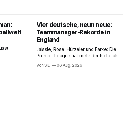
lman:
Vier deutsche, neun neue:
ballwelt
Teammanager-Rekorde in
England
usst
Jaissle, Rose, Hürzeler und Farke: Die
Premier League hat mehr deutsche als
englische Chefcoaches.
Von SID
06 Aug. 2026