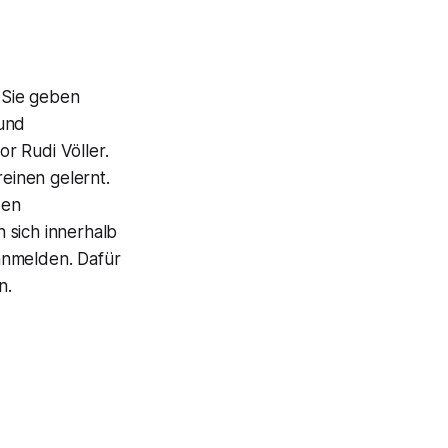
 Sie geben
 und
r Rudi Völler.
reinen gelernt.
den
 sich innerhalb
anmelden. Dafür
n.