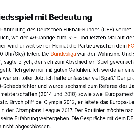
iedsspiel mit Bedeutung
er-Abteilung des Deutschen Fußball-Bundes (DFB) verriet 
auch, wo der 49-Jährige zum 359. und letzten Mal auf de
er wird unweit seiner Heimat die Partie zwischen dem
FC
30 Uhr/Sky) leiten. Die
Bundesliga
war der Wahnsinn. Und s
", sagte Brych, der sich zum Abschied ein Spiel gewünscht
geht: "Ich gehe nur mit guten Gefühlen. Ich werde an eine 
war ein toller Job, ich hatte unfassbar viel Spaß." Der pr
B-Schiedsrichter und wurde sechsmal zum Referee des Ja
tmeisterschaften (2014 und 2018) sowie zwei Europameist
atz. Brych pfiff bei Olympia 2012, er leitete das Europa-
 in der Champions League 2017. Der Routinier möchte na
 seine Erfahrung weitergeben. Die Gespräche mit dem DFB
h nicht abgeschlossen.