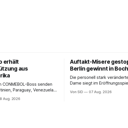
o erhält
Auftakt-Misere gesto
ützung aus
Berlin gewinnt in Bo
rika
Die personell stark veränderte
Dame siegt im Eröffnungsspiel
m CONMEBOL-Boss senden
Bundesliga.
tinien, Paraguay, Venezuela
Von SID
07 Aug. 2026
r versöhnliche Töne.
8 Aug. 2026