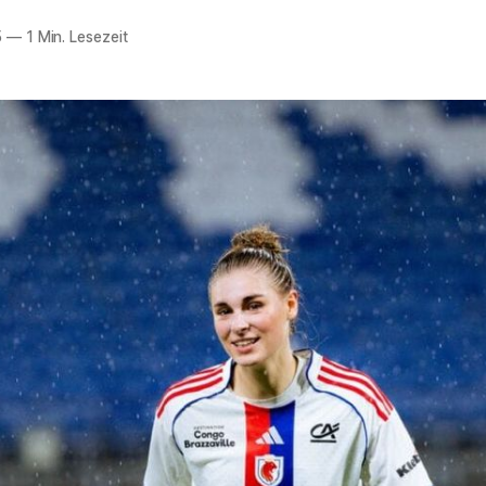
5
—
1 Min. Lesezeit