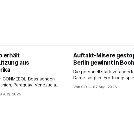
o erhält
Auftakt-Misere gesto
ützung aus
Berlin gewinnt in Bo
rika
Die personell stark veränderte
Dame siegt im Eröffnungsspiel
m CONMEBOL-Boss senden
Bundesliga.
tinien, Paraguay, Venezuela
Von SID
07 Aug. 2026
r versöhnliche Töne.
8 Aug. 2026