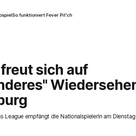
pspiel
So funktioniert Fever Pit'ch
freut sich auf
nderes" Wiedersehen
burg
s League empfängt die Nationalspielerin am Diensta