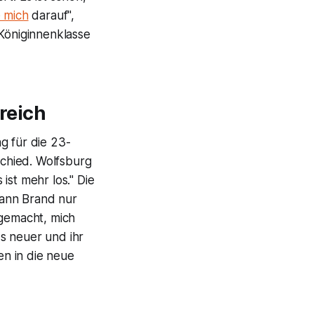
 mich
darauf",
Königinnenklasse
reich
g für die 23-
schied. Wolfsburg
 ist mehr los." Die
kann Brand nur
 gemacht, mich
s neuer und ihr
en in die neue