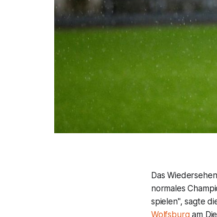
Das Wiedersehen m
normales Champio
spielen", sagte d
Wolfsburg
am Dien