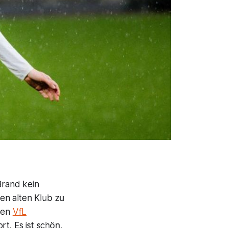
Brand kein
en alten Klub zu
 den
VfL
t. Es ist schön,