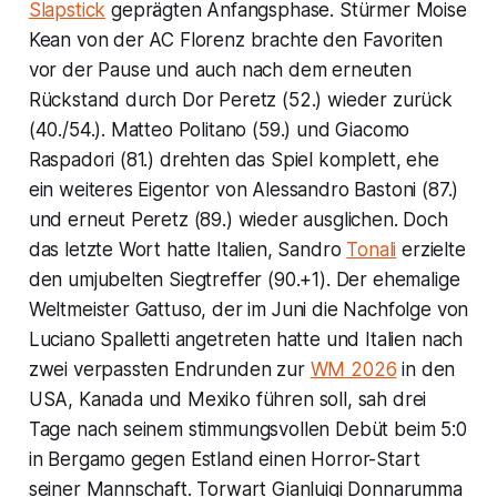
Slapstick
geprägten Anfangsphase. Stürmer Moise
Kean von der AC Florenz brachte den Favoriten
vor der Pause und auch nach dem erneuten
Rückstand durch Dor Peretz (52.) wieder zurück
(40./54.). Matteo Politano (59.) und Giacomo
Raspadori (81.) drehten das Spiel komplett, ehe
ein weiteres Eigentor von Alessandro Bastoni (87.)
und erneut Peretz (89.) wieder ausglichen. Doch
das letzte Wort hatte Italien, Sandro
Tonali
erzielte
den umjubelten Siegtreffer (90.+1). Der ehemalige
Weltmeister Gattuso, der im Juni die Nachfolge von
Luciano Spalletti angetreten hatte und Italien nach
zwei verpassten Endrunden zur
WM 2026
in den
USA, Kanada und Mexiko führen soll, sah drei
Tage nach seinem stimmungsvollen Debüt beim 5:0
in Bergamo gegen Estland einen Horror-Start
seiner Mannschaft. Torwart Gianluigi Donnarumma