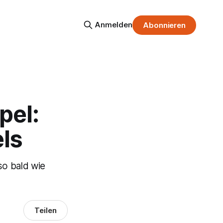
Anmelden
Abonnieren
pel:
ls
so bald wie
Teilen