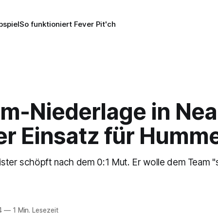
pspiel
So funktioniert Fever Pit'ch
om-Niederlage in Nea
er Einsatz für Humme
ster schöpft nach dem 0:1 Mut. Er wolle dem Team "
4
—
1 Min. Lesezeit