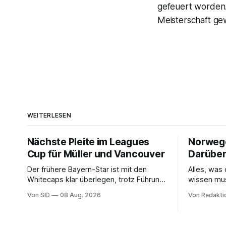
gefeuert worden. 
Meisterschaft gew
WEITERLESEN
Nächste Pleite im Leagues
Norwegen
Cup für Müller und Vancouver
Darüber
Der frühere Bayern-Star ist mit den
Alles, wa
Whitecaps klar überlegen, trotz Führung
wissen mu
reicht das aber nicht für die ersten
Von SID
08 Aug. 2026
Von Redakti
Punkte.