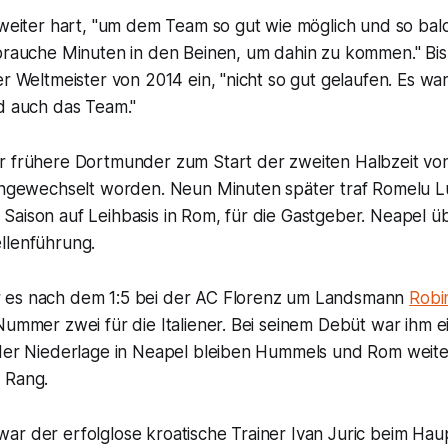
 weiter hart, "um dem Team so gut wie möglich und so bal
brauche Minuten in den Beinen, um dahin zu kommen." Bish
er Weltmeister von 2014 ein, "nicht so gut gelaufen. Es war
nd auch das Team."
r frühere Dortmunder zum Start der zweiten Halbzeit vo
eingewechselt worden. Neun Minuten später traf Romelu Lu
Saison auf Leihbasis in Rom, für die Gastgeber. Neapel 
llenführung.
 es nach dem 1:5 bei der AC Florenz um Landsmann
Robi
Nummer zwei für die Italiener. Bei seinem Debüt war ihm e
 der Niederlage in Neapel bleiben Hummels und Rom weiter
 Rang.
ar der erfolglose kroatische Trainer Ivan Juric beim Hau