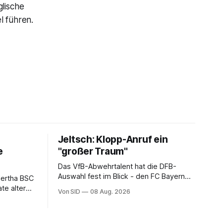
glische
l führen.
Jeltsch: Klopp-Anruf ein
e
"großer Traum"
Das VfB-Abwehrtalent hat die DFB-
Auswahl fest im Blick - den FC Bayern
Hertha BSC
dagegen (noch) nicht.
te alter
Von SID
08 Aug. 2026