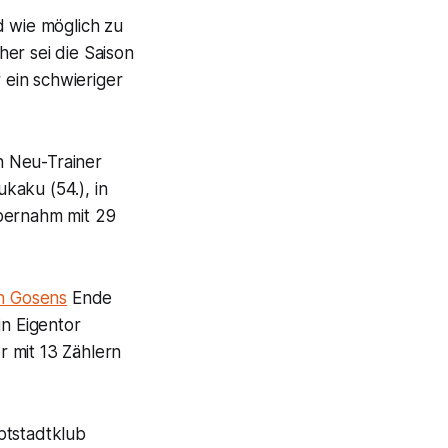
d wie möglich zu
er sei die Saison
 ein schwieriger
n Neu-Trainer
kaku (54.), in
übernahm mit 29
n Gosens
Ende
in Eigentor
 mit 13 Zählern
ptstadtklub