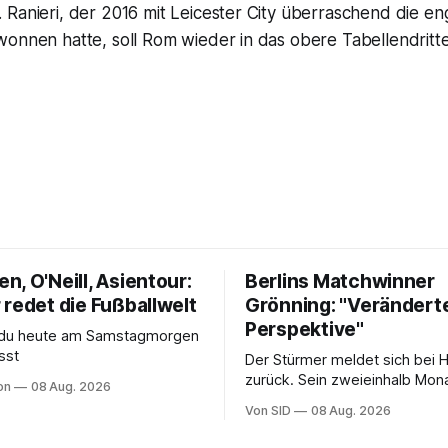
Ranieri, der 2016 mit Leicester City überraschend die en
onnen hatte, soll Rom wieder in das obere Tabellendritte
, O'Neill, Asientour:
Berlins Matchwinner
 redet die Fußballwelt
Grönning: "Verändert
Perspektive"
s du heute am Samstagmorgen
sst
Der Stürmer meldet sich bei 
zurück. Sein zweieinhalb Mona
on
08 Aug. 2026
Sohn hat daran einen Anteil.
Von SID
08 Aug. 2026