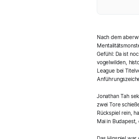
Nach dem aberwit
Mentalitätsmonste
Gefühl: Da ist n
vogelwilden, hist
League bei Titelv
Anführungszeiche
Jonathan Tah seku
zwei Tore schieß
Rückspiel rein, ha
Mai in Budapest
Das Hinspiel war 