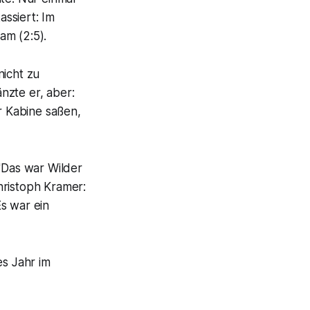
ssiert: Im
am (2:5).
nicht zu
änzte er, aber:
r Kabine saßen,
"Das war Wilder
hristoph Kramer:
s war ein
es Jahr im