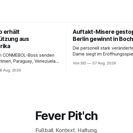
o erhält
Auftakt-Misere gesto
ützung aus
Berlin gewinnt in Bo
rika
Die personell stark veränderte
Dame siegt im Eröffnungsspiel
m CONMEBOL-Boss senden
Bundesliga.
tinien, Paraguay, Venezuela
Von SID
07 Aug. 2026
r versöhnliche Töne.
8 Aug. 2026
Fever Pit'ch
Fußball. Kontext. Haltung.