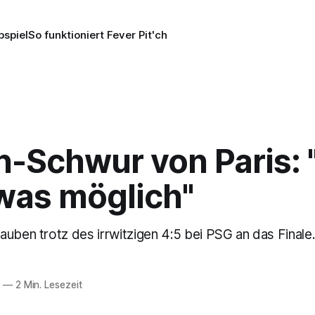
pspiel
So funktioniert Fever Pit'ch
-Schwur von Paris: "
was möglich"
uben trotz des irrwitzigen 4:5 bei PSG an das Finale
6
—
2 Min. Lesezeit