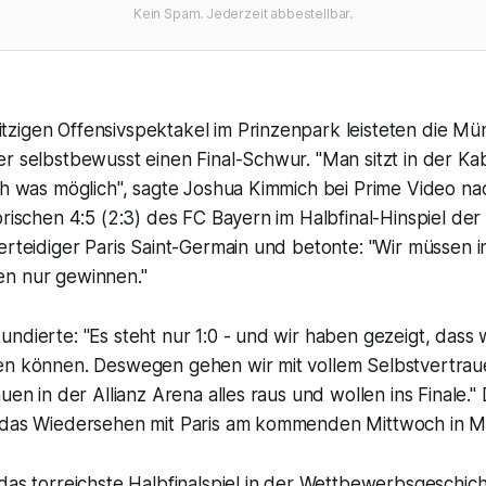
Kein Spam. Jederzeit abbestellbar.
zigen Offensivspektakel im Prinzenpark leisteten die M
r selbstbewusst einen Final-Schwur. "Man sitzt in der Ka
och was möglich", sagte Joshua Kimmich bei Prime Video n
orischen 4:5 (2:3) des FC Bayern im Halbfinal-Hinspiel de
erteidiger Paris Saint-Germain und betonte: "Wir müssen i
n nur gewinnen."
ndierte: "Es steht nur 1:0 - und wir haben gezeigt, dass 
en können. Deswegen gehen wir mit vollem Selbstvertrau
uen in der Allianz Arena alles raus und wollen ins Finale."
, das Wiedersehen mit Paris am kommenden Mittwoch in 
das torreichste Halbfinalspiel in der Wettbewerbsgeschich