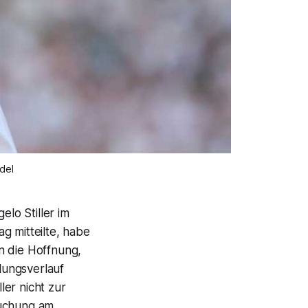
del
elo Stiller im
g mitteilte, habe
n die Hoffnung,
lungsverlauf
er nicht zur
suchung am