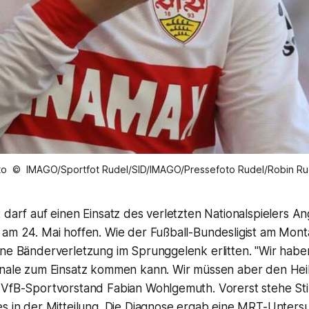
to © IMAGO/Sportfot Rudel/SID/IMAGO/Pressefoto Rudel/Robin Ru
 darf auf einen Einsatz des verletzten Nationalspielers Ang
am 24. Mai hoffen. Wie der Fußball-Bundesligist am Monta
ine Bänderverletzung im Sprunggelenk erlitten. "Wir habe
inale zum Einsatz kommen kann. Wir müssen aber den Hei
VfB-Sportvorstand Fabian Wohlgemuth. Vorerst stehe Still
es in der Mitteilung. Die Diagnose ergab eine MRT-Unter