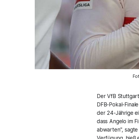
Fo
Der VfB Stuttgart
DFB-Pokal-Finale 
der 24-Jährige e
dass Angelo im F
abwarten", sagte 
Verfügung, hieß 