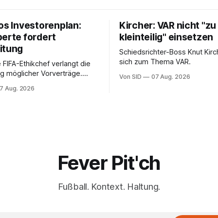
os Investorenplan:
Kircher: VAR nicht "zu
perte fordert
kleinteilig" einsetzen
itung
Schiedsrichter-Boss Knut Kirc
sich zum Thema VAR.
 FIFA-Ethikchef verlangt die
g möglicher Vorverträge.
Von SID
07 Aug. 2026
ten für die Bewertung von
7 Aug. 2026
Rolle entscheidend sein.
Fever Pit'ch
Fußball. Kontext. Haltung.