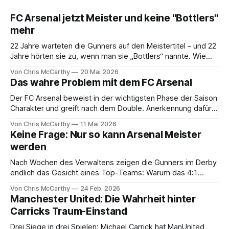
FC Arsenal jetzt Meister und keine "Bottlers"
mehr
22 Jahre warteten die Gunners auf den Meistertitel – und 22
Jahre hörten sie zu, wenn man sie „Bottlers“ nannte. Wie
Mikel Arteta aus hochbegabten Künstlern eine pragmatische
Von Chris McCarthy
20 Mai 2026
Elite-Einheit formte, die im Schlamm zu überleben lernte.
Das wahre Problem mit dem FC Arsenal
Der FC Arsenal beweist in der wichtigsten Phase der Saison
Charakter und greift nach dem Double. Anerkennung dafür
finden die Gunners aber vergeblich.
Von Chris McCarthy
11 Mai 2026
Keine Frage: Nur so kann Arsenal Meister
werden
Nach Wochen des Verwaltens zeigen die Gunners im Derby
endlich das Gesicht eines Top-Teams: Warum das 4:1
gegen Tottenham mehr als nur ein Sieg war.
Von Chris McCarthy
24 Feb. 2026
Manchester United: Die Wahrheit hinter
Carricks Traum-Einstand
Drei Siege in drei Spielen: Michael Carrick hat ManUnited