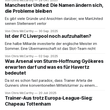
Von Chris McCarthy
28 Okt. 2025
Manchester United: Die Namen ändern sich,
die Probleme bleiben
Es gibt viele Gründe und Ansichten darüber, wie ManUnited
seinen Stellenwert verlor
Von Chris McCarthy
30 Sep. 2025
Ist der FC Liverpool noch aufzuhalten?
Eine halbe Milliarde investierte der englische Meister im
Sommer. Eine Übermannschaft ist das Slot-Team nicht
Von Chris McCarthy
02 Sep. 2025
Was Arsenal von Sturm-Hoffnung Gyökeres
erwarten darf und was es für Havertz
bedeutet
Da ist es schon fast paradox, dass Trainer Arteta die
Gunners ohne konventionellen Mittelstürmer zu einem
Titelanwärter formte. Aber jetzt kommt die Erlösung
Von Chris McCarthy
20 Juli 2025
Trainer-Aus trotz Europa-League-Sieg:
Chapeau Tottenham