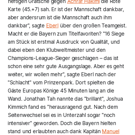
heftigen Grätsche gegen
Achraf Hakimi
die Rote
Karte (45.+7) sah. Er ist der Mannschaft dankbar,
aber andersrum ist die Mannschaft auch ihm
dankbar", sagte
Eberl
über den großen Teamgeist.
Macht er die Bayern zum Titelfavoriten? "16 Siege
am Stück ist erstmal Ausdruck von Qualität, und
dabei eben den Klubweltmeister und den
Champions-League-Sieger geschlagen – das ist
schon eine sehr gute Ausgangslage. Aber es geht
weiter, wir wollen mehr", sagte Eberl nach der
"Schlacht" vom Prinzenpark. Dort spielten die
Gäste Europas Könige 45 Minuten lang an die
Wand. Jonathan Tah nannte das "brillant", Joshua
Kimmich fand es "herausragend gut. Nach dem
Seitenwechsel sei es in Unterzahl sogar "noch
intensiver" geworden. Doch die Bayern hielten
stand und erlaubten auch dank Kapitän
Manuel