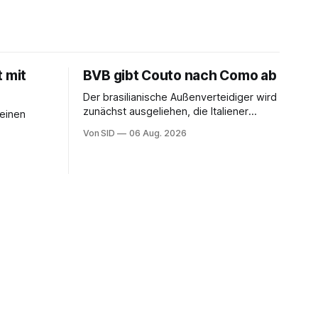
t mit
BVB gibt Couto nach Como ab
Der brasilianische Außenverteidiger wird
zunächst ausgeliehen, die Italiener
seinen
erhalten angeblich eine Kaufoption.
Von SID
06 Aug. 2026