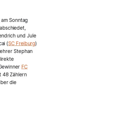
l am Sonntag
abschiedet,
Hendrich und Jule
ai (
SC Freiburg
)
kkehrer Stephan
irekte
e-Gewinner
FC
it 48 Zählern
ber die