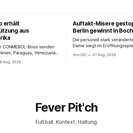
o erhält
Auftakt-Misere gesto
ützung aus
Berlin gewinnt in Bo
rika
Die personell stark veränderte
Dame siegt im Eröffnungsspiel
m CONMEBOL-Boss senden
Bundesliga.
tinien, Paraguay, Venezuela
Von SID
07 Aug. 2026
r versöhnliche Töne.
8 Aug. 2026
Fever Pit'ch
Fußball. Kontext. Haltung.