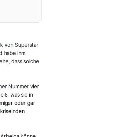
ik von Superstar
nd habe ihm
tehe, dass solche
rmer Nummer vier
eiß, was sie in
niger oder gar
 kriselnden
. Arbeloa könne