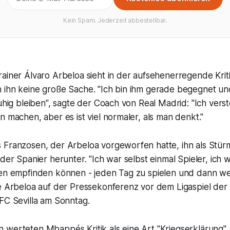
Kein Spam. Jederzeit abbestellbar.
ainer Álvaro Arbeloa sieht in der aufsehenerregende Krit
 ihn keine große Sache. "Ich bin ihm gerade begegnet u
ruhig bleiben", sagte der Coach von Real Madrid: "Ich vers
n machen, aber es ist viel normaler, als man denkt."
 Franzosen, der Arbeloa vorgeworfen hatte, ihn als Stü
der Spanier herunter. "Ich war selbst einmal Spieler, ich w
nen empfinden können - jeden Tag zu spielen und dann we
te Arbeloa auf der Pressekonferenz vor dem Ligaspiel der
FC Sevilla am Sonntag.
 werteten Mbappés Kritik als eine Art "Kriegserklärung"