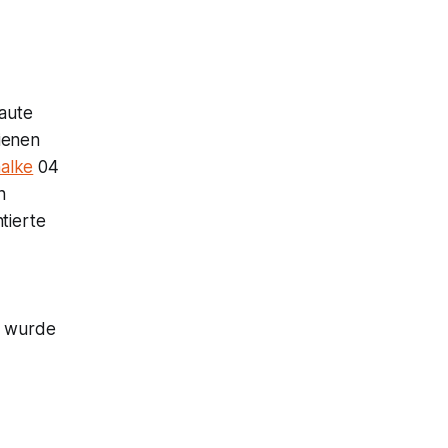
aute
ienen
alke
04
n
tierte
s wurde