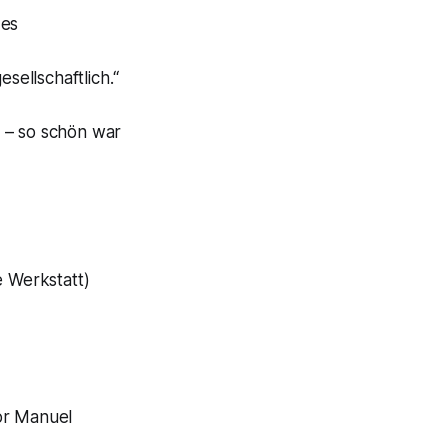
zes
sellschaftlich.“
 – so schön war
e Werkstatt)
or Manuel