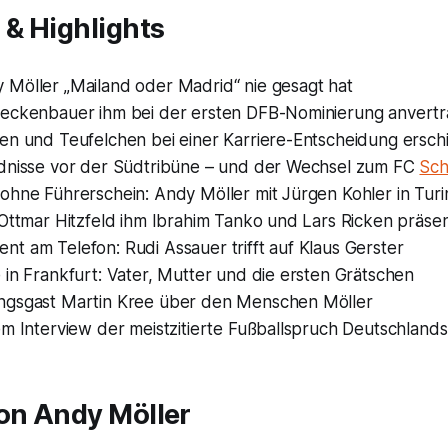
& Highlights
 Möller
„Mailand oder Madrid“
nie gesagt hat
eckenbauer ihm bei der ersten DFB-Nominierung anvertr
en und Teufelchen bei einer Karriere-Entscheidung ersch
dnisse vor der Südtribüne – und der Wechsel zum FC
Sch
ohne Führerschein: Andy Möller mit Jürgen Kohler in Turi
Ottmar Hitzfeld ihm Ibrahim Tanko und Lars Ricken präsen
t am Telefon: Rudi Assauer trifft auf Klaus Gerster
in Frankfurt: Vater, Mutter und die ersten Grätschen
gsgast Martin Kree über den Menschen Möller
em Interview der meistzitierte Fußballspruch Deutschland
von Andy Möller