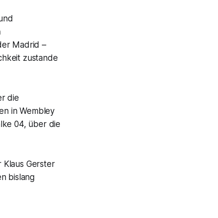
 und
n
der Madrid –
ichkeit zustande
r die
ßen in Wembley
lke 04, über die
 Klaus Gerster
n bislang