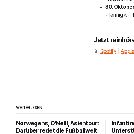
30. Oktobe
Pfennig 👉 
Jetzt reinhö
📱
Spotify
|
Apple
WEITERLESEN
Norwegens, O'Neill, Asientour:
Infantin
Darüber redet die Fußballwelt
Unterst