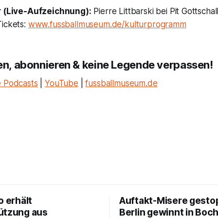
r (Live-Aufzeichnung):
Pierre Littbarski
bei Pit Gottschal
Tickets:
www.fussballmuseum.de/kulturprogramm
ren, abonnieren & keine Legende verpassen!
 Podcasts
|
YouTube
|
fussballmuseum.de
o erhält
Auftakt-Misere gesto
ützung aus
Berlin gewinnt in Bo