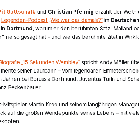
Pit Gottschalk
und
Christian Pfennig
erzählt der Welt-
m
Legenden-Podcast „Wie war das damals?“
im
Deutsche
in Dortmund
, warum er den berühmten Satz
„Mailand o
n“
nie so gesagt hat - und wie das berühmte Zitat in Wirkl
Biografie
„15 Sekunden Wembley“
spricht Andy Möller übe
mente seiner Laufbahn – vom legendären Elfmeterschie
en Jahren bei Borussia Dortmund, Juventus Turin und Scha
nz Beckenbauer.
-Mitspieler Martin Kree und seinem langjährigen Manager
ück auf die großen Wendepunkte seines Lebens – mit viele
ekdoten.