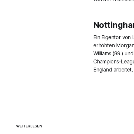
Nottingham
Ein Eigentor von 
erhöhten Morgan G
Williams (89.) un
Champions-League
England arbeitet,
WEITERLESEN