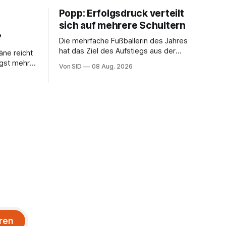
Popp: Erfolgsdruck verteilt
sich auf mehrere Schultern
?
Die mehrfache Fußballerin des Jahres
hat das Ziel des Aufstiegs aus der
äne reicht
Regionalliga fest im Blick.
ängst mehr
Von SID
08 Aug. 2026
itt eines
ren