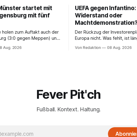
 Münster startet mit
UEFA gegen Infantino:
egensburg mit fünf
Widerstand oder
Machtdemonstration
e holen zum Auftakt auch der
Der Rückzug der Investorenpl
urg (3:0 gegen Meppen) und
Europa nicht. Was fehlt, ist l
ttgart II (3:2 gegen Havelse).
als eine Bedingung: der Rücktr
8 Aug. 2026
Von Redaktion
08 Aug. 2026
einzelnen Mannes
Fever Pit'ch
Fußball. Kontext. Haltung.
Abonnie