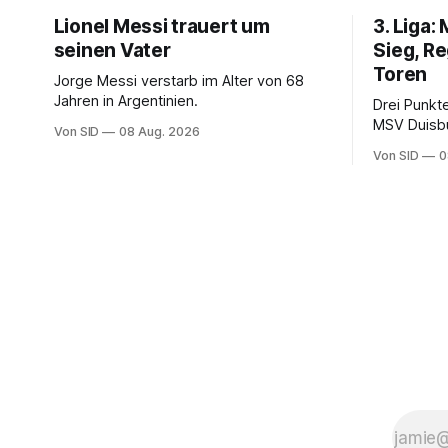
Lionel Messi trauert um
3. Liga:
seinen Vater
Sieg, R
Toren
Jorge Messi verstarb im Alter von 68
Jahren in Argentinien.
Drei Punkt
MSV Duisb
Von SID
08 Aug. 2026
der VfB Stu
Von SID
0