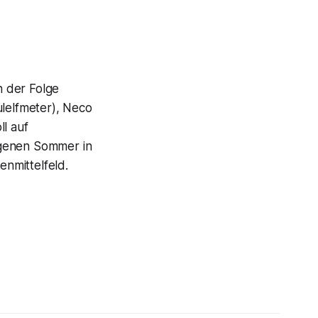
n der Folge
ulelfmeter), Neco
ll auf
ngenen Sommer in
enmittelfeld.