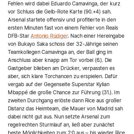
Fehlen wird dabei Eduardo Camavinga, der kurz
vor Schluss die Gelb-Rote Karte (90.+4) sah.
Arsenal startete offensiv und profitierte in den
ersten Minuten fast von einem Fehler von Reals
DFB-Star
Antonio Rüdiger
. Nach einer Hereingabe
von Bukayo Saka schoss der 32-Jährige seinen
Teamkollegen Camavinga an, der Ball ging im
Anschluss aber knapp am Tor vorbei (6.). Die
Gastgeber blieben am Drücker, verpassten es
aber, sich klare Torchancen zu erspielen. Dafür
vergab auf der Gegenseite Superstar Kylian
Mbappé die große Chance zur Führung (31.). Im
zweiten Durchgang erlöste dann Rice aus großer
Distanz das Heimteam, die Mauer von Madrid sah
dabei nicht gut aus. Nun setzte Arsenal zum
regelrechten Sturmlauf an, ließ aber zunächst
beste Möglichkeiten zum 2:0 aus – bis wieder Rice