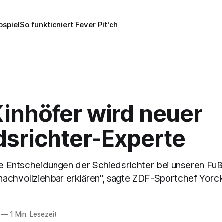
pspiel
So funktioniert Fever Pit'ch
inhöfer wird neuer
dsrichter-Experte
die Entscheidungen der Schiedsrichter bei unseren Fuß
achvollziehbar erklären", sagte ZDF-Sportchef Yorck
—
1 Min. Lesezeit