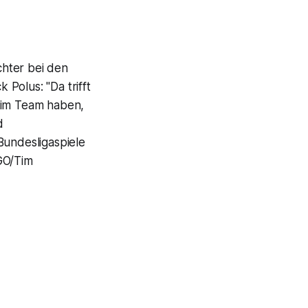
chter bei den
Polus: "Da trifft
n im Team haben,
d
Bundesligaspiele
GO/Tim