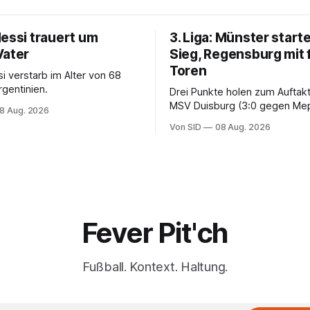
Messi trauert um
3. Liga: Münster starte
Vater
Sieg, Regensburg mit 
Toren
i verstarb im Alter von 68
rgentinien.
Drei Punkte holen zum Auftak
MSV Duisburg (3:0 gegen Me
8 Aug. 2026
der VfB Stuttgart II (3:2 gege
Von SID
08 Aug. 2026
Fever Pit'ch
Fußball. Kontext. Haltung.