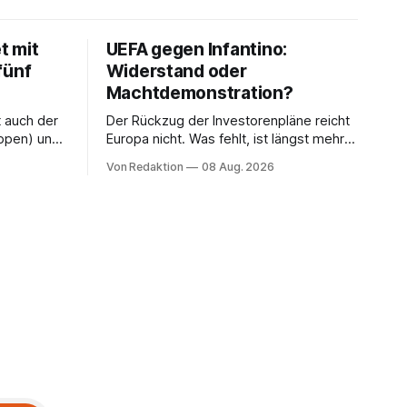
t mit
UEFA gegen Infantino:
fünf
Widerstand oder
Machtdemonstration?
t auch der
Der Rückzug der Investorenpläne reicht
ppen) und
Europa nicht. Was fehlt, ist längst mehr
n Havelse).
als eine Bedingung: der Rücktritt eines
Von Redaktion
08 Aug. 2026
einzelnen Mannes