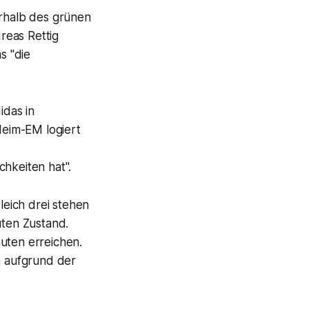
erhalb des grünen
reas Rettig
s "die
idas in
eim-EM logiert
hkeiten hat".
leich drei stehen
uten Zustand.
uten erreichen.
n aufgrund der