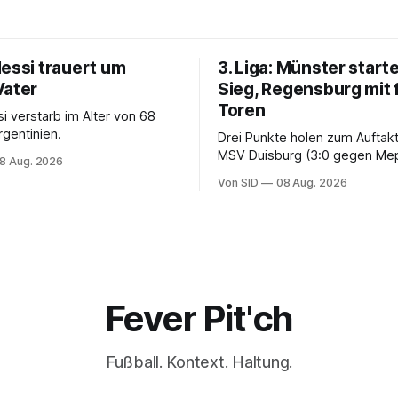
Messi trauert um
3. Liga: Münster starte
Vater
Sieg, Regensburg mit 
Toren
i verstarb im Alter von 68
rgentinien.
Drei Punkte holen zum Auftak
MSV Duisburg (3:0 gegen Me
8 Aug. 2026
der VfB Stuttgart II (3:2 gege
Von SID
08 Aug. 2026
Fever Pit'ch
Fußball. Kontext. Haltung.