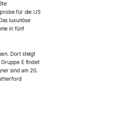
ßte
lprobe für die US
Das luxuriöse
me in fünf
en. Dort steigt
 Gruppe E findet
ner sind am 20.
Rutherford