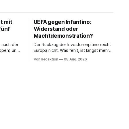
t mit
UEFA gegen Infantino:
fünf
Widerstand oder
Machtdemonstration?
t auch der
Der Rückzug der Investorenpläne reicht
ppen) und
Europa nicht. Was fehlt, ist längst mehr
n Havelse).
als eine Bedingung: der Rücktritt eines
Von Redaktion
08 Aug. 2026
einzelnen Mannes