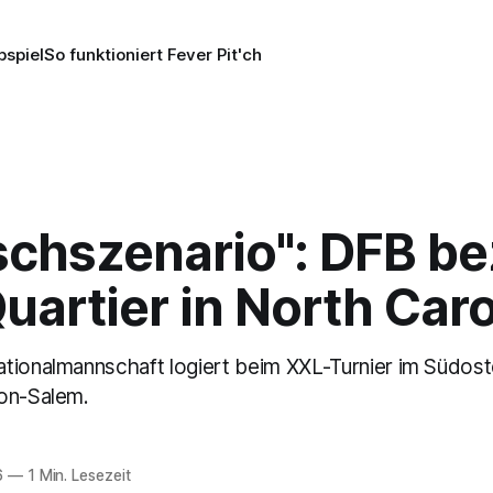
pspiel
So funktioniert Fever Pit'ch
chszenario": DFB be
artier in North Caro
tionalmannschaft logiert beim XXL-Turnier im Südost
on-Salem.
6
—
1 Min. Lesezeit