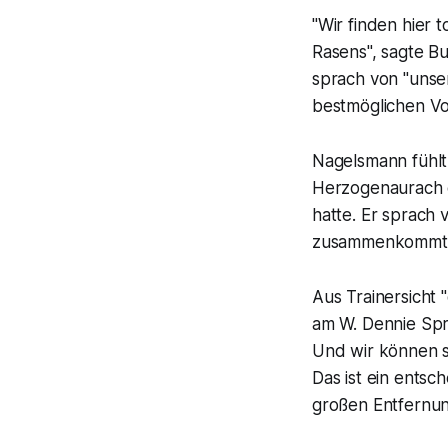
"Wir finden hier 
Rasens", sagte B
sprach von "unse
bestmöglichen Vor
Nagelsmann fühlt
Herzogenaurach e
hatte. Er sprach 
zusammenkommt, a
Aus Trainersicht 
am W. Dennie Spry
Und wir können si
Das ist ein entsc
großen Entfernun