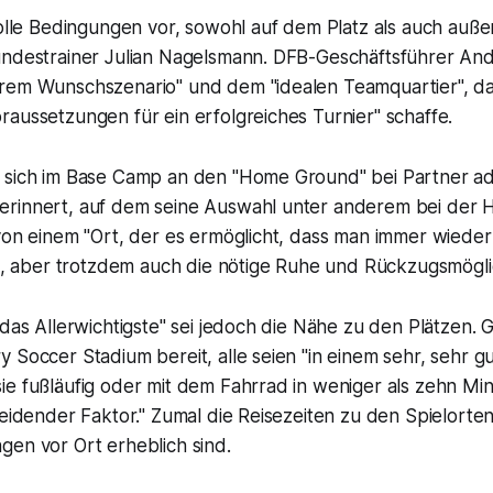
tolle Bedingungen vor, sowohl auf dem Platz als auch auß
undestrainer Julian Nagelsmann. DFB-Geschäftsführer And
rem Wunschszenario" und dem "idealen Teamquartier", da
aussetzungen für ein erfolgreiches Turnier" schaffe.
 sich im Base Camp an den "Home Ground" bei Partner ad
rinnert, auf dem seine Auswahl unter anderem bei der H
von einem "Ort, der es ermöglicht, dass man immer wieder
ber trotzdem auch die nötige Ruhe und Rückzugsmöglic
"das Allerwichtigste" sei jedoch die Nähe zu den Plätzen. G
 Soccer Stadium bereit, alle seien "in einem sehr, sehr g
e fußläufig oder mit dem Fahrrad in weniger als zehn Min
heidender Faktor." Zumal die Reisezeiten zu den Spielorte
gen vor Ort erheblich sind.