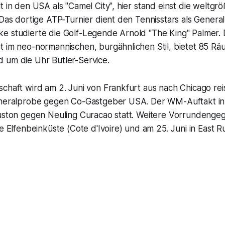
t in den USA als "Camel City", hier stand einst die weltgrö
 Das dortige ATP-Turnier dient den Tennisstars als Genera
e studierte die Golf-Legende Arnold "The King" Palmer. 
 im neo-normannischen, burgähnlichen Stil, bietet 85 Räu
 um die Uhr Butler-Service.
chaft wird am 2. Juni von Frankfurt aus nach Chicago reis
eneralprobe gegen Co-Gastgeber USA. Der WM-Auftakt in
ouston gegen Neuling Curacao statt. Weitere Vorrundengeg
ie Elfenbeinküste (Cote d'Ivoire) und am 25. Juni in East 