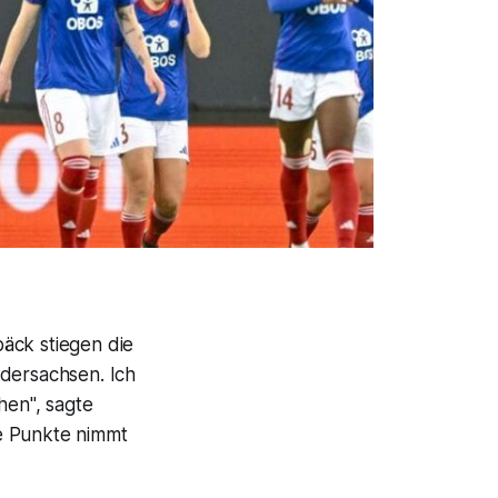
äck stiegen die
edersachsen. Ich
hen", sagte
e Punkte nimmt