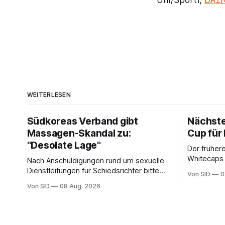
Uhr/Sport1,
DAZ
WEITERLESEN
Südkoreas Verband gibt
Nächste
Massagen-Skandal zu:
Cup für
"Desolate Lage"
Der frühere
Whitecaps 
Nach Anschuldigungen rund um sexuelle
reicht das 
Dienstleitungen für Schiedsrichter bittet
Von SID
0
Punkte.
der Fußballverband Südkoreas um
Von SID
08 Aug. 2026
Entschuldigung.