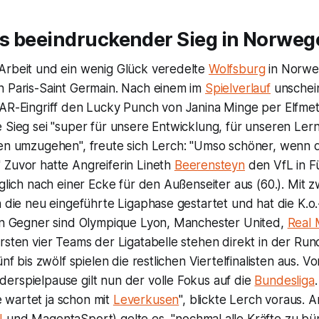
s beeindruckender Sieg in Norweg
Arbeit und ein wenig Glück veredelte
Wolfsburg
in Norwe
n Paris-Saint Germain. Nach einem im
Spielverlauf
unschei
VAR-Eingriff den Lucky Punch von Janina Minge per Elfmet
 Sieg sei "super für unsere Entwicklung, für unseren Ler
nen umzugehen", freute sich Lerch: "Umso schöner, wenn 
 Zuvor hatte Angreiferin Lineth
Beerensteyn
den VfL in F
 glich nach einer Ecke für den Außenseiter aus (60.). Mit z
n die neu eingeführte Ligaphase gestartet und hat die K.o.
ren Gegner sind Olympique Lyon, Manchester United,
Real 
rsten vier Teams der Ligatabelle stehen direkt in der Ru
ünf bis zwölf spielen die restlichen Viertelfinalisten aus. V
erspielpause gilt nun der volle Fokus auf die
Bundesliga
wartet ja schon mit
Leverkusen
", blickte Lerch voraus. 