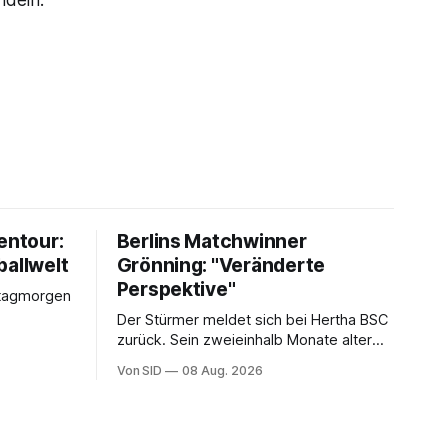
ndeln.
entour:
Berlins Matchwinner
ballwelt
Grönning: "Veränderte
Perspektive"
stagmorgen
Der Stürmer meldet sich bei Hertha BSC
zurück. Sein zweieinhalb Monate alter
Sohn hat daran einen Anteil.
Von SID
08 Aug. 2026