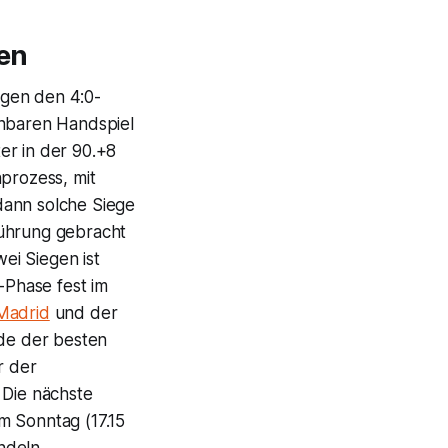
en
gen den 4:0-
nbaren Handspiel
er in der 90.+8
nprozess, mit
dann solche Siege
ührung gebracht
wei Siegen ist
-Phase fest im
Madrid
und der
nde der besten
or der
. Die nächste
Am Sonntag (17.15