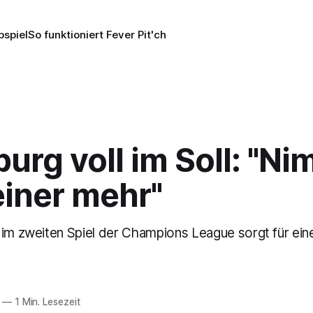
pspiel
So funktioniert Fever Pit'ch
urg voll im Soll: "N
einer mehr"
 im zweiten Spiel der Champions League sorgt für ein
—
1 Min. Lesezeit