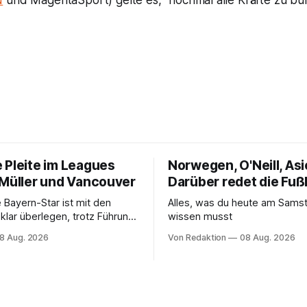
N
und MagentaSport) gelte es, "nochmal alle Kräfte zu bü
 Pleite im Leagues
Norwegen, O'Neill, Asi
 Müller und Vancouver
Darüber redet die Fuß
 Bayern-Star ist mit den
Alles, was du heute am Sam
klar überlegen, trotz Führung
wissen musst
aber nicht für die ersten
8 Aug. 2026
Von Redaktion
08 Aug. 2026