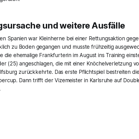
gsursache und weitere Ausfälle
gen Spanien war Kleinherne bei einer Rettungsaktion geg
cklich zu Boden gegangen und musste frühzeitig ausgewe
te die ehemalige Frankfurterin im August ins Training eins
nder (25) angeschlagen, die mit einer Knöchelverletzung v
sburg zurückkehrte. Das erste Pflichtspiel bestreiten di
ercup. Dann trifft der Vizemeister in Karlsruhe auf Doub
.