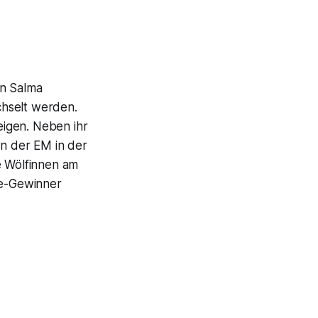
en Salma
chselt werden.
teigen. Neben ihr
on der EM in der
e Wölfinnen am
le-Gewinner