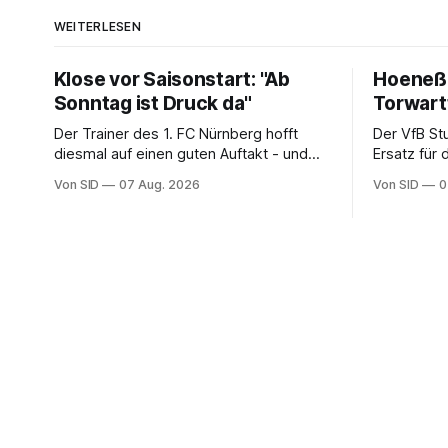
WEITERLESEN
Klose vor Saisonstart: "Ab
Hoeneß:
Sonntag ist Druck da"
Torwar
Der Trainer des 1. FC Nürnberg hofft
Der VfB St
diesmal auf einen guten Auftakt - und
Ersatz für
will auch aus eigenen Fehlern lernen.
zu verpflic
Von SID
07 Aug. 2026
Von SID
0
Schwaben 
Kapitän.