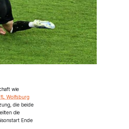
chaft wie
fL Wolfsburg
zung, die beide
ilten die
isonstart Ende