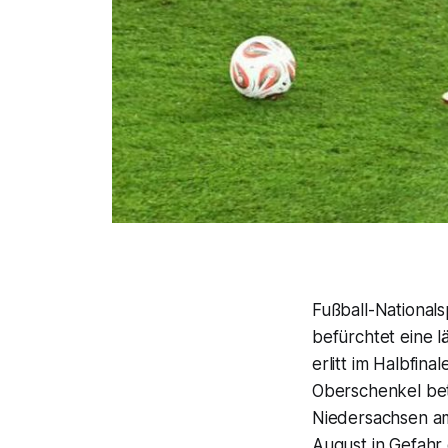
Fußball-National
befürchtet eine 
erlitt im Halbfin
Oberschenkel bet
Niedersachsen am
August in Gefahr 