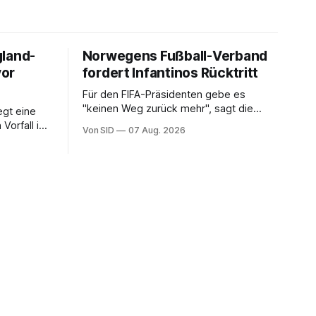
gland-
Norwegens Fußball-Verband
vor
fordert Infantinos Rücktritt
Für den FIFA-Präsidenten gebe es
"keinen Weg zurück mehr", sagt die
gt eine
NFF-Vorsitzende Lise Klaveness.
Vorfall in
Von SID
07 Aug. 2026