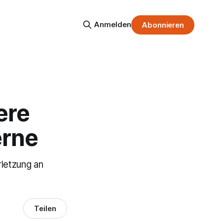
Anmelden
Abonnieren
ere
erne
rletzung an
Teilen