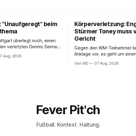
 "Unaufgeregt" beim
Körperverletzung: En
tthema
Stürmer Toney muss 
Gericht
uttgart überlegt noch, einen
 den verletzten Dennis Seimen
Gegen den WM-Teilnehmer lie
hten. Offen ist bei den
Anklage vor, es geht um einen 
7 Aug. 2026
auch die Frage nach dem
einem Londoner Nachtclub.
Von SID
07 Aug. 2026
Fever Pit'ch
Fußball. Kontext. Haltung.