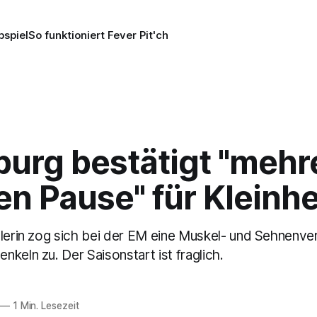
pspiel
So funktioniert Fever Pit'ch
burg bestätigt "mehr
n Pause" für Kleinh
elerin zog sich bei der EM eine Muskel- und Sehnenve
keln zu. Der Saisonstart ist fraglich.
—
1 Min. Lesezeit