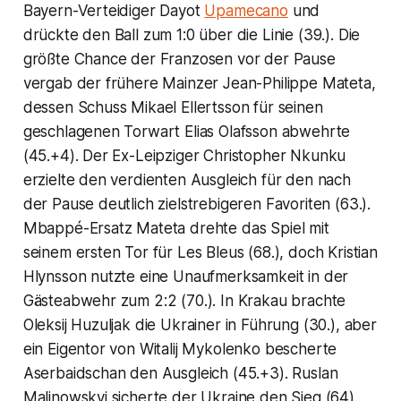
Bayern-Verteidiger Dayot
Upamecano
und
drückte den Ball zum 1:0 über die Linie (39.). Die
größte Chance der Franzosen vor der Pause
vergab der frühere Mainzer Jean-Philippe Mateta,
dessen Schuss Mikael Ellertsson für seinen
geschlagenen Torwart Elias Olafsson abwehrte
(45.+4). Der Ex-Leipziger Christopher Nkunku
erzielte den verdienten Ausgleich für den nach
der Pause deutlich zielstrebigeren Favoriten (63.).
Mbappé-Ersatz Mateta drehte das Spiel mit
seinem ersten Tor für Les Bleus (68.), doch Kristian
Hlynsson nutzte eine Unaufmerksamkeit in der
Gästeabwehr zum 2:2 (70.). In Krakau brachte
Oleksij Huzuljak die Ukrainer in Führung (30.), aber
ein Eigentor von Witalij Mykolenko bescherte
Aserbaidschan den Ausgleich (45.+3). Ruslan
Malinowskyj sicherte der Ukraine den Sieg (64).