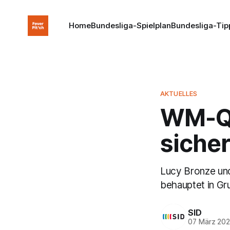
Home
Bundesliga-Spielplan
Bundesliga-Tip
AKTUELLES
WM-Qu
siche
Lucy Bronze und
behauptet in Gr
SID
07 März 20