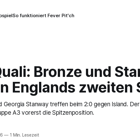
pspiel
So funktioniert Fever Pit'ch
ali: Bronze und St
rn Englands zweiten 
 Georgia Stanway treffen beim 2:0 gegen Island. De
uppe A3 vorerst die Spitzenposition.
26
—
1 Min. Lesezeit