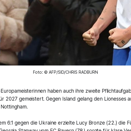
Foto: © AFP/SID/CHRIS RADBURN
-Europameisterinnen haben auch ihre zweite Pflichtaufg
r 2027 gemeistert. Gegen Island gelang den Lionesses 
n Nottingham.
m 6:1 gegen die Ukraine erzielte Lucy Bronze (22.) die F
eorgia Stanway vom FC Bayern (78.) sorgte für klare Verh