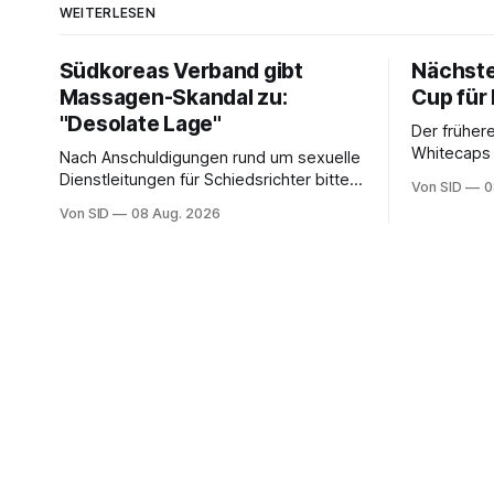
WEITERLESEN
Südkoreas Verband gibt
Nächste
Massagen-Skandal zu:
Cup für
"Desolate Lage"
Der frühere
Whitecaps 
Nach Anschuldigungen rund um sexuelle
reicht das 
Dienstleitungen für Schiedsrichter bittet
Von SID
0
Punkte.
der Fußballverband Südkoreas um
Von SID
08 Aug. 2026
Entschuldigung.