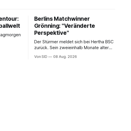
entour:
Berlins Matchwinner
ballwelt
Grönning: "Veränderte
Perspektive"
stagmorgen
Der Stürmer meldet sich bei Hertha BSC
zurück. Sein zweieinhalb Monate alter
Sohn hat daran einen Anteil.
Von SID
08 Aug. 2026