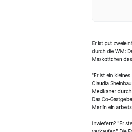
Er ist gut zweiei
durch die WM: Der
Maskottchen des 
"Er ist ein klein
Claudia Sheinbaum
Mexikaner durch 
Das Co-Gastgeberl
Merlín ein arbeits
Inwiefern? "Er st
verkaufen." Die F