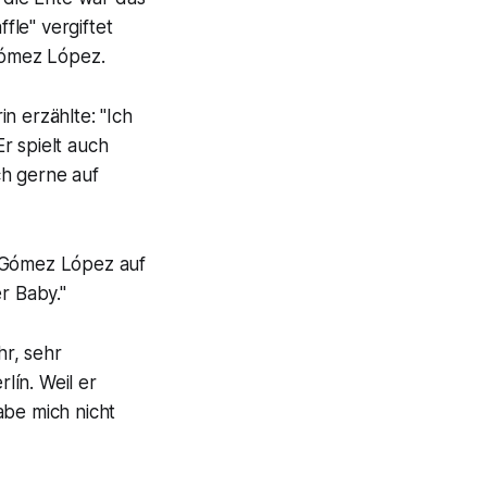
le" vergiftet
 Gómez López.
in erzählte: "Ich
r spielt auch
ch gerne auf
t Gómez López auf
r Baby."
r, sehr
lín. Weil er
abe mich nicht