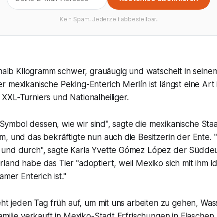
Kein Spam. Jederzeit abbestellbar.
nhalb Kilogramm schwer, grauäugig und watschelt in seine
 mexikanische Peking-Enterich Merlín ist längst eine Art in
XXL-Turniers und Nationalheiliger.
es Symbol dessen, wie wir sind", sagte die mexikanische Sta
, und das bekräftigte nun auch die Besitzerin der Ente. "
und durch", sagte Karla Yvette Gómez López der Süddeu
and habe das Tier "adoptiert, weil Mexiko sich mit ihm iden
amer Enterich ist."
eht jeden Tag früh auf, um mit uns arbeiten zu gehen, Was
amilie verkauft in Mexiko-Stadt Erfrischungen in Flaschen