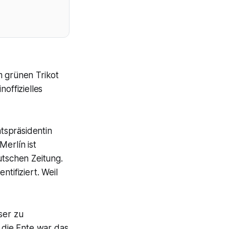
m grünen Trikot
offizielles
atspräsidentin
Merlín ist
tschen Zeitung.
tifiziert. Weil
ser zu
, die Ente war das