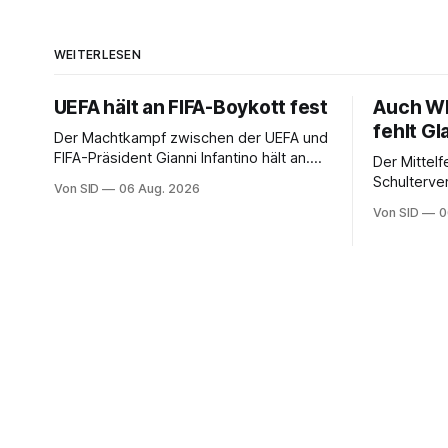
WEITERLESEN
UEFA hält an FIFA-Boykott fest
Auch WM
fehlt Gl
Der Machtkampf zwischen der UEFA und
FIFA-Präsident Gianni Infantino hält an.
Der Mittelfe
Die UEFA bekräftigt ihre Boykott-Absicht.
Schulterve
Von SID
06 Aug. 2026
Von SID
0