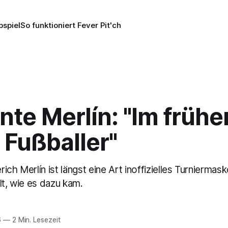
pspiel
So funktioniert Fever Pit'ch
te Merlín: "Im frühe
 Fußballer"
ich Merlín ist längst eine Art inoffizielles Turniermas
lt, wie es dazu kam.
6
—
2 Min. Lesezeit