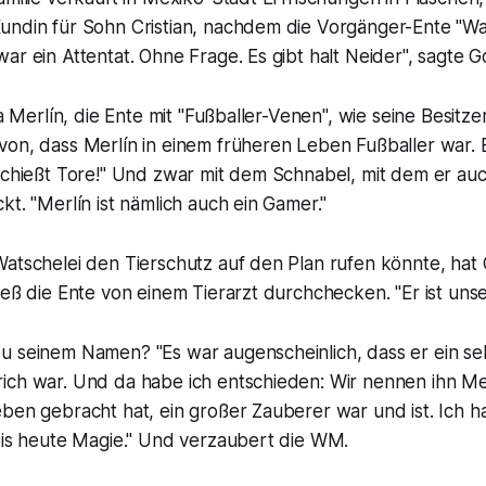
ndin für Sohn Cristian, nachdem die Vorgänger-Ente "Waff
ar ein Attentat. Ohne Frage. Es gibt halt Neider", sagte
ja Merlín, die Ente mit "Fußballer-Venen", wie seine Besitzer
on, dass Merlín in einem früheren Leben Fußballer war. E
 schießt Tore!" Und zwar mit dem Schnabel, mit dem er au
kt. "Merlín ist nämlich auch ein Gamer."
Watschelei den Tierschutz auf den Plan rufen könnte, ha
ieß die Ente von einem Tierarzt durchchecken. "Er ist unse
u seinem Namen? "Es war augenscheinlich, dass er ein seh
ich war. Und da habe ich entschieden: Wir nennen ihn Mer
ben gebracht hat, ein großer Zauberer war und ist. Ich h
 bis heute Magie." Und verzaubert die WM.