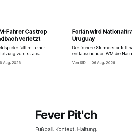
-Fahrer Castrop
Forlán wird Nationaltra
adbach verletzt
Uruguay
ldspieler fällt mit einer
Der frühere Stürmerstar tritt 
rletzung vorerst aus.
enttäuschenden WM die Nach
Marcelo Bielsa an.
6 Aug. 2026
Von SID
06 Aug. 2026
Fever Pit'ch
Fußball. Kontext. Haltung.