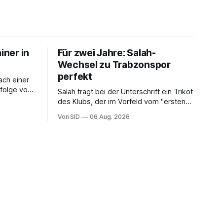
iner in
Für zwei Jahre: Salah-
Wechsel zu Trabzonspor
perfekt
nach einer
folge von
Salah trägt bei der Unterschrift ein Trikot
des Klubs, der im Vorfeld vom "ersten
Schritt einer unvergesslichen Reise"
Von SID
06 Aug. 2026
gesprochen hatte.