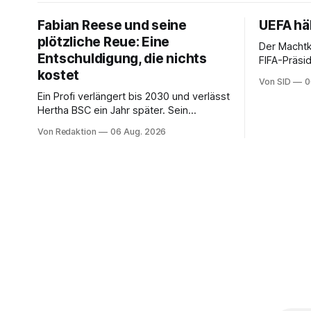
Fabian Reese und seine
UEFA häl
plötzliche Reue: Eine
Der Macht
Entschuldigung, die nichts
FIFA-Präsid
kostet
Die UEFA be
Von SID
0
Ein Profi verlängert bis 2030 und verlässt
Hertha BSC ein Jahr später. Sein
Bedauern beim VfL Wolfsburg klingt
Von Redaktion
06 Aug. 2026
ehrlich – und ändert an der Rechnung
keinen Cent.