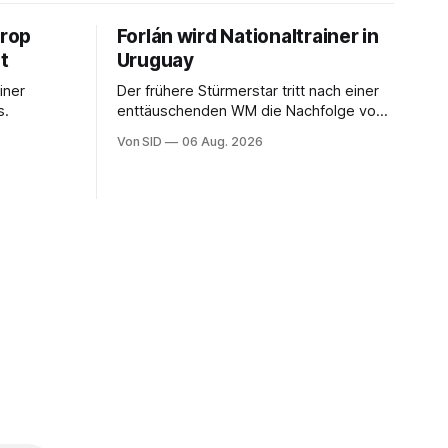
rop
Forlán wird Nationaltrainer in
t
Uruguay
einer
Der frühere Stürmerstar tritt nach einer
s.
enttäuschenden WM die Nachfolge von
Marcelo Bielsa an.
Von SID
06 Aug. 2026