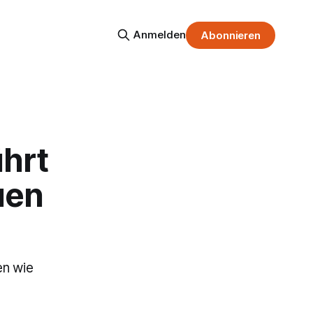
Anmelden
Abonnieren
ührt
uen
en wie