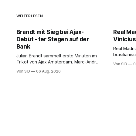
WEITERLESEN
Brandt mit Sieg bei Ajax-
Real Mad
Debüt - ter Stegen auf der
Vinicius
Bank
Real Madri
brasilianis
Julian Brandt sammelt erste Minuten im
Trikot von Ajax Amsterdam. Marc-André
Von SID
0
ter Stegen muss sich gedulden.
Von SID
06 Aug. 2026