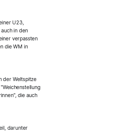
 einer U23,
l auch in den
einer verpassten
en die WM in
in der Weltspitze
 "Weichenstellung
innen", die auch
il, darunter